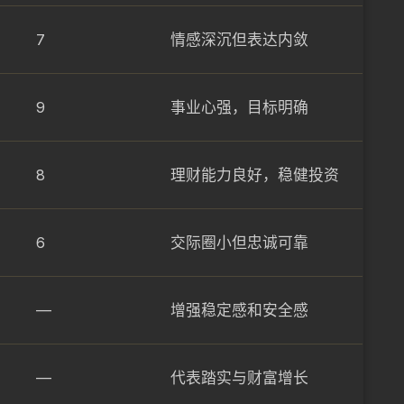
7
情感深沉但表达内敛
9
事业心强，目标明确
8
理财能力良好，稳健投资
6
交际圈小但忠诚可靠
—
增强稳定感和安全感
—
代表踏实与财富增长