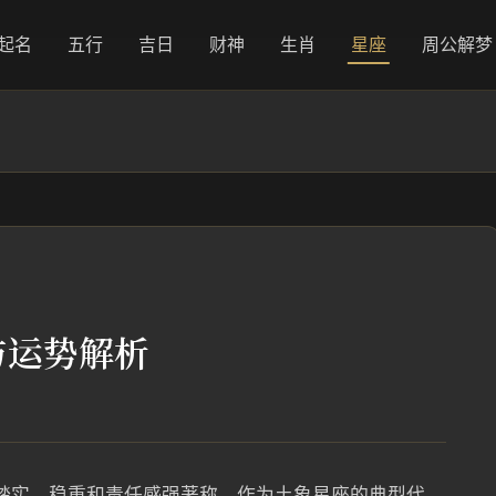
起名
五行
吉日
财神
生肖
星座
周公解梦
格与运势解析
以踏实、稳重和责任感强著称。作为土象星座的典型代