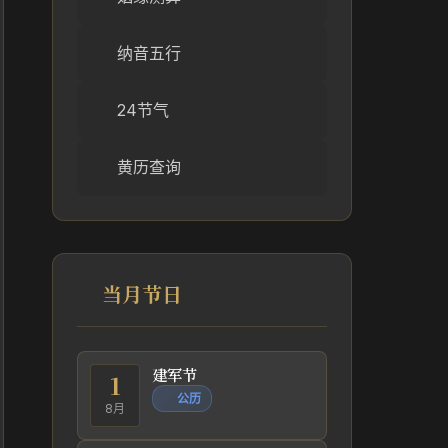
纳音五行
24节气
黄历查询
当月节日
建军节
1
公历
8月