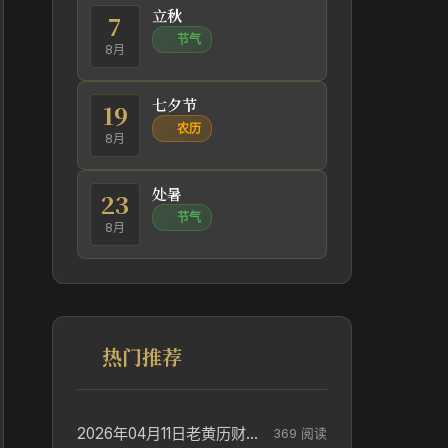
立秋
7
节气
8月
七夕节
19
农历
8月
处暑
23
节气
8月
热门推荐
2026年04月11日老黄历财神方位_财神方位与供奉讲究
369 阅读