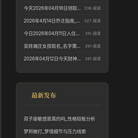
今天2026年04月18日领取结婚证老黄历不适合吗_领证日期参考
338 阅读
2026年4月14日乔迁指南_搬家择日参考
327 阅读
今日2026年04月11日入住新居老黄历不适宜吗_搬家择日参考
310 阅读
吴姓端庄女孩取名_名字寓意参考
291 阅读
2026年04月12日今天财神在哪个吉位_财神方位参考
281 阅读
最新发布
双子座敏感是真的吗_性格短板分析
梦到被打_梦境细节与压力线索