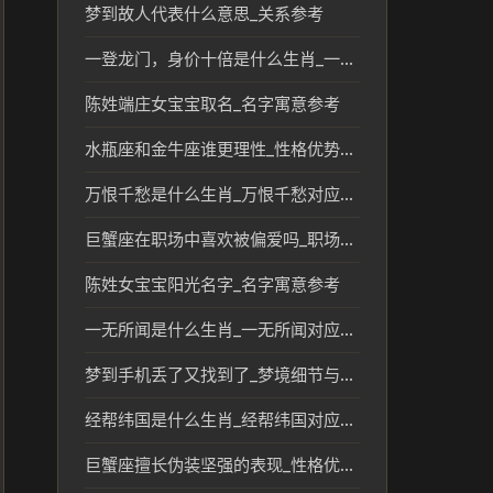
梦到故人代表什么意思_关系参考
一登龙门，身价十倍是什么生肖_一登龙门身价提升的生肖象征
陈姓端庄女宝宝取名_名字寓意参考
水瓶座和金牛座谁更理性_性格优势解析
万恨千愁是什么生肖_万恨千愁对应的生肖含义与文化解读
巨蟹座在职场中喜欢被偏爱吗_职场性格优势解析
陈姓女宝宝阳光名字_名字寓意参考
一无所闻是什么生肖_一无所闻对应的生肖及文化含义解析
梦到手机丢了又找到了_梦境细节与生活提醒
经帮纬国是什么生肖_经帮纬国对应生肖及文化解读
巨蟹座擅长伪装坚强的表现_性格优势解析