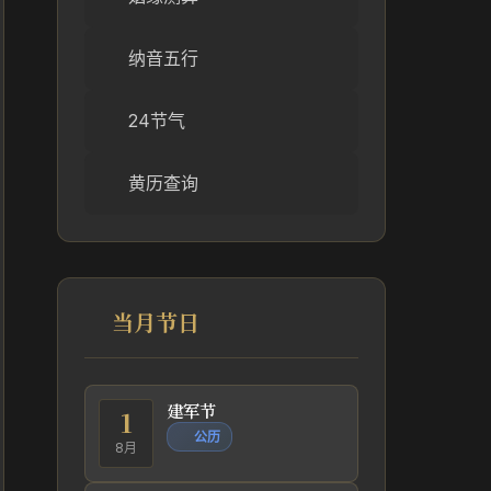
纳音五行
24节气
黄历查询
当月节日
建军节
1
公历
8月