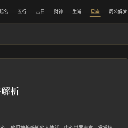
起名
五行
吉日
财神
生肖
星座
周公解梦
格解析
情心，他们擅长感知他人情绪，内心世界丰富，常常被