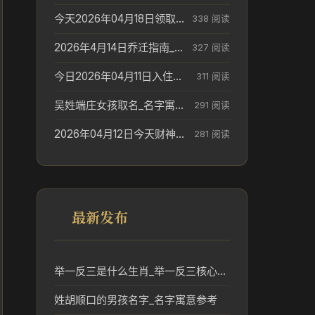
今天2026年04月18日领取结婚证老黄历不适合吗_领证日期参考
338 阅读
2026年4月14日乔迁指南_搬家择日参考
327 阅读
今日2026年04月11日入住新居老黄历不适宜吗_搬家择日参考
311 阅读
吴姓端庄女孩取名_名字寓意参考
291 阅读
2026年04月12日今天财神在哪个吉位_财神方位参考
281 阅读
最新发布
举一反三是什么生肖_举一反三核心生肖含义解析
姓胡顺口的男孩名字_名字寓意参考