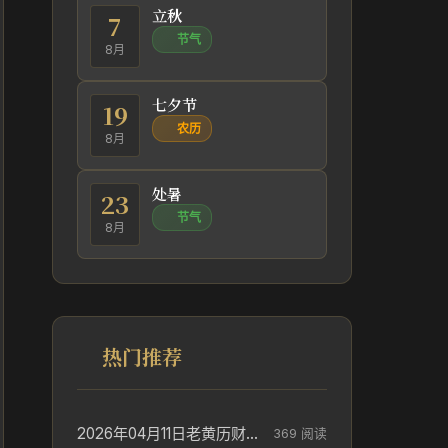
立秋
7
节气
8月
七夕节
19
农历
8月
处暑
23
节气
8月
热门推荐
2026年04月11日老黄历财神方位_财神方位与供奉讲究
369 阅读