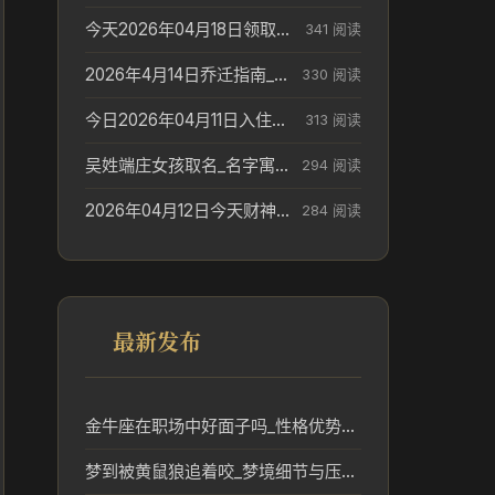
今天2026年04月18日领取结婚证老黄历不适合吗_领证日期参考
341 阅读
2026年4月14日乔迁指南_搬家择日参考
330 阅读
今日2026年04月11日入住新居老黄历不适宜吗_搬家择日参考
313 阅读
吴姓端庄女孩取名_名字寓意参考
294 阅读
2026年04月12日今天财神在哪个吉位_财神方位参考
284 阅读
最新发布
金牛座在职场中好面子吗_性格优势解析
梦到被黄鼠狼追着咬_梦境细节与压力线索