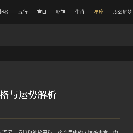
起名
五行
吉日
财神
生肖
星座
周公解梦
_性格与运势解析
座以深沉、坚韧和神秘著称。这个星座的人情感丰富，内