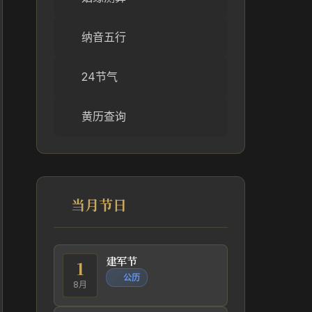
纳音五行
24节气
黄历查询
当月节日
建军节
1
公历
8月