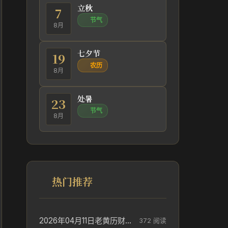
立秋
7
节气
8月
七夕节
19
农历
8月
处暑
23
节气
8月
热门推荐
2026年04月11日老黄历财神方位_财神方位与供奉讲究
372 阅读