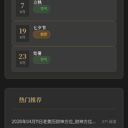
立秋
7
节气
8月
七夕节
19
农历
8月
处暑
23
节气
8月
热门推荐
2026年04月11日老黄历财神方位_财神方位与供奉讲究
371 阅读