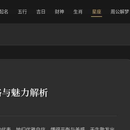
起名
五行
吉日
财神
生肖
星座
周公解梦
格与魅力解析
的代表，她们优雅自信，懂得平衡与美感，天生散发出