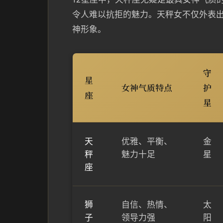
令人难以抗拒的魅力。天秤女不仅外表
神形象。
守
星
女神气质特点
护
座
星
天
优雅、平衡、
金
秤
魅力十足
星
座
狮
自信、热情、
太
子
领导力强
阳