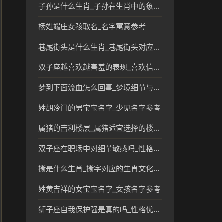
子孙是什么生肖_子孙在生肖中的象征与传统分析
杨姓端庄女孩取名_名字寓意参考
巷尾街头是什么生肖_巷尾街头对应的生肖文化解读
双子座越喜欢越害羞的表现_喜欢信号参考
梦到下面流血怎么回事_梦境细节与压力线索
姓胡冷门的男宝宝名字_少见名字参考
属猪的吉利楼层_属猪适宜选择的楼层风水与寓意
双子座在职场中对细节敏感吗_性格短板分析
撕是什么生肖_撕字对应的生肖文化解读
姓黄吉祥的女宝宝名字_女孩名字参考
狮子座自我保护强是真的吗_性格优势解析