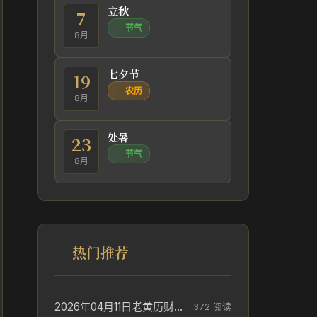
立秋
7
节气
8月
七夕节
19
农历
8月
处暑
23
节气
8月
热门推荐
2026年04月11日老黄历财神方位_财神方位与供奉讲究
372 阅读