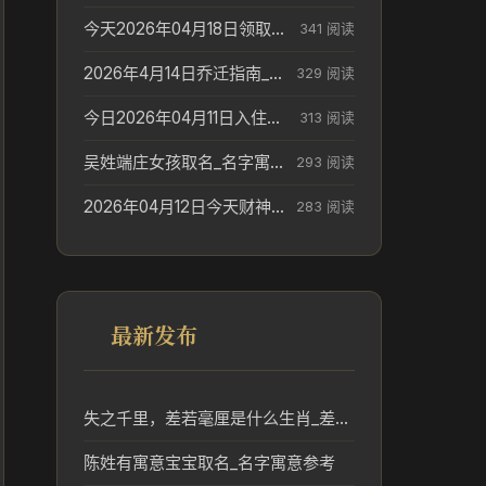
今天2026年04月18日领取结婚证老黄历不适合吗_领证日期参考
341 阅读
2026年4月14日乔迁指南_搬家择日参考
329 阅读
今日2026年04月11日入住新居老黄历不适宜吗_搬家择日参考
313 阅读
吴姓端庄女孩取名_名字寓意参考
293 阅读
2026年04月12日今天财神在哪个吉位_财神方位参考
283 阅读
最新发布
失之千里，差若毫厘是什么生肖_差之毫厘失之千里对应生肖分析
陈姓有寓意宝宝取名_名字寓意参考