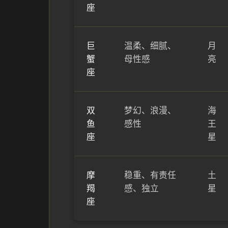
座
巨
温柔、细腻、
月
蟹
母性感
亮
座
双
梦幻、浪漫、
海
鱼
感性
王
座
星
摩
稳重、有责任
土
羯
感、独立
星
座