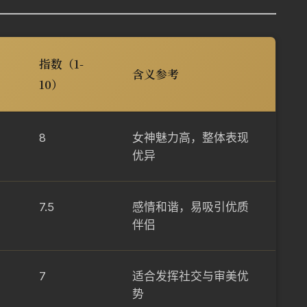
指数（1-
含义参考
10）
8
女神魅力高，整体表现
优异
7.5
感情和谐，易吸引优质
伴侣
7
适合发挥社交与审美优
势