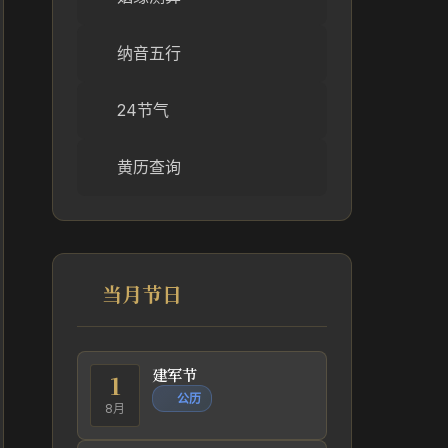
纳音五行
24节气
黄历查询
当月节日
建军节
1
公历
8月