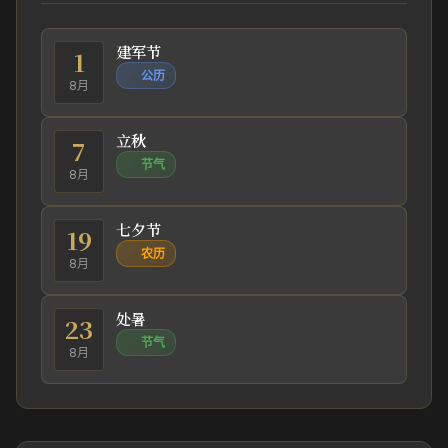
建军节
1
公历
8月
立秋
7
节气
8月
七夕节
19
农历
8月
处暑
23
节气
8月