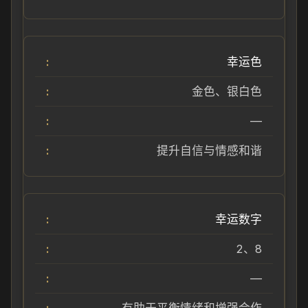
幸运色
金色、银白色
—
提升自信与情感和谐
幸运数字
2、8
—