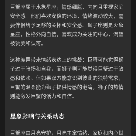
巨蟹座属于水象星座，情感细腻、内向且重视家庭
安全感。他们喜欢安稳的环境，情绪波动较大，需
要伴侣给予足够的关怀和安全感。狮子座则是火象
星座，性格外向自信，喜欢成为关注的中心，渴望
被赞美和认可。
这种差异带来情绪表达上的挑战：巨蟹可能觉得狮
子过于张扬和自我，而狮子则可能觉得巨蟹过于敏
感和依赖。但如果双方能意识到彼此的独特需求，
巨蟹的温柔能为狮子提供情感的港湾，狮子的热情
则能激发巨蟹的活力和自信。
星象影响与关系动态
巨蟹座由月亮守护，月亮主掌情绪、家庭和内心世