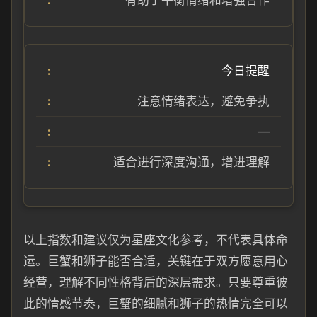
有助于平衡情绪和增强合作
今日提醒
注意情绪表达，避免争执
—
适合进行深度沟通，增进理解
以上指数和建议仅为星座文化参考，不代表具体命
运。巨蟹和狮子能否合适，关键在于双方愿意用心
经营，理解不同性格背后的深层需求。只要尊重彼
此的情感节奏，巨蟹的细腻和狮子的热情完全可以