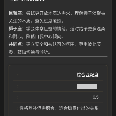
巨蟹座
：尝试更开放地表达需求，理解狮子渴望被
关注的本质，避免过度敏感。
狮子座
：学会体察巨蟹的情绪，适时给予更多温柔
和耐心，降低自我中心倾向。
共同点
：建立安全和被认可的氛围，尊重彼此节
奏，鼓励沟通与倾听。
综合匹配度
██████▌
6.5
性格互补但需磨合，适合愿意付出的关系