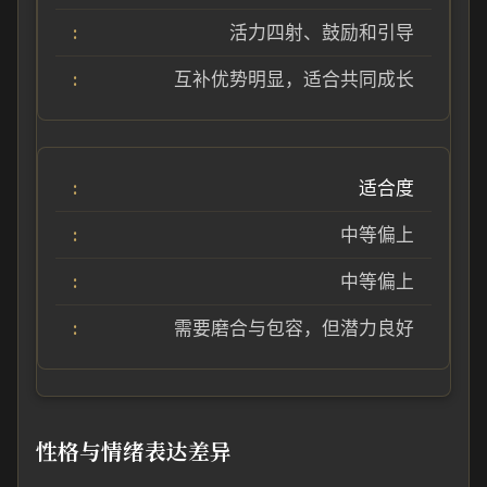
活力四射、鼓励和引导
互补优势明显，适合共同成长
适合度
中等偏上
中等偏上
需要磨合与包容，但潜力良好
性格与情绪表达差异