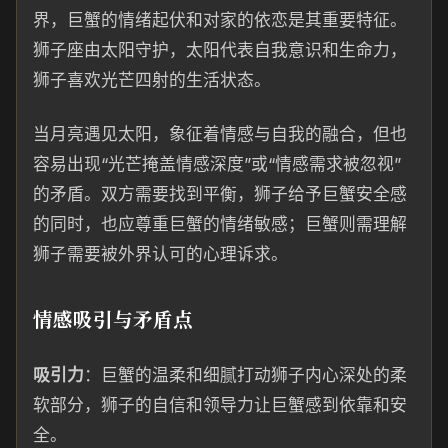
界，巨蟹的情绪起伏和对家的依恋是其重要特征。
狮子座由太阳守护，太阳代表自我意识和生命力，
狮子喜欢光芒四射的生活状态。
当月亮遇见太阳，象征着情感与自我的融合，但也
容易出现“光芒掩盖情感深度”或“情感需求被忽视”
的矛盾。双方需要找到平衡，狮子给予巨蟹安全感
的同时，也应尊重巨蟹的情绪敏感；巨蟹则需理解
狮子需要被外界认可的心理诉求。
情感吸引与矛盾点
吸引力
：巨蟹的温柔和细腻打动狮子内心深处的柔
软部分，狮子的自信和领导力让巨蟹感到依靠和安
全。