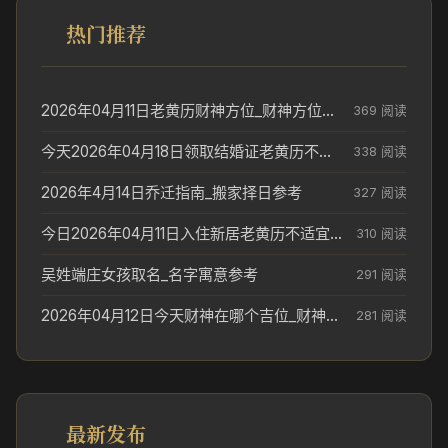
热门推荐
2026年04月11日老黄历财神方位_财神方位与供奉讲究
369 阅读
今天2026年04月18日领取结婚证老黄历不适合吗_领证日期参考
338 阅读
2026年4月14日乔迁指南_搬家择日参考
327 阅读
今日2026年04月11日入住新居老黄历不适宜吗_搬家择日参考
310 阅读
吴姓端庄女孩取名_名字寓意参考
291 阅读
2026年04月12日今天财神在哪个吉位_财神方位参考
281 阅读
最新发布