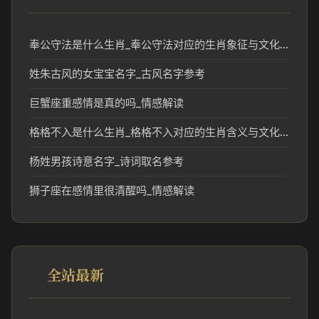
奉公守法是什么生肖_奉公守法对应的生肖象征与文化解读
姓朱古风的女宝宝名字_古风名字参考
巨蟹座重感情是真的吗_情感解读
格格不入是什么生肖_格格不入对应的生肖含义与文化解读
杨姓男孩诗意名字_诗词取名参考
狮子座在感情里很清醒吗_情感解读
全站最新