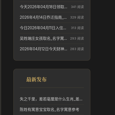
今天2026年04月18日领取结婚证老黄历不适合吗_领证日期参考
341 阅读
2026年4月14日乔迁指南_搬家择日参考
329 阅读
今日2026年04月11日入住新居老黄历不适宜吗_搬家择日参考
313 阅读
吴姓端庄女孩取名_名字寓意参考
293 阅读
2026年04月12日今天财神在哪个吉位_财神方位参考
283 阅读
最新发布
失之千里，差若毫厘是什么生肖_差之毫厘失之千里对应生肖分析
陈姓有寓意宝宝取名_名字寓意参考