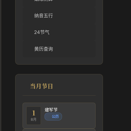
纳音五行
24节气
黄历查询
当月节日
建军节
1
公历
8月