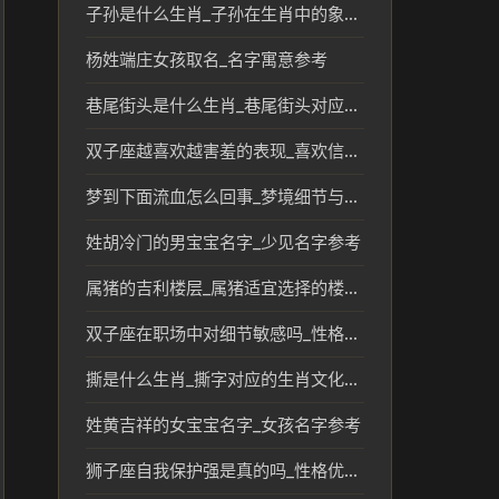
子孙是什么生肖_子孙在生肖中的象征与传统分析
杨姓端庄女孩取名_名字寓意参考
巷尾街头是什么生肖_巷尾街头对应的生肖文化解读
双子座越喜欢越害羞的表现_喜欢信号参考
梦到下面流血怎么回事_梦境细节与压力线索
姓胡冷门的男宝宝名字_少见名字参考
属猪的吉利楼层_属猪适宜选择的楼层风水与寓意
双子座在职场中对细节敏感吗_性格短板分析
撕是什么生肖_撕字对应的生肖文化解读
姓黄吉祥的女宝宝名字_女孩名字参考
狮子座自我保护强是真的吗_性格优势解析