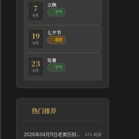
立秋
7
节气
8月
七夕节
19
农历
8月
处暑
23
节气
8月
热门推荐
2026年04月11日老黄历财神方位_财神方位与供奉讲究
372 阅读