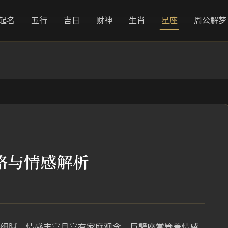
起名
五行
吉日
财神
生肖
星座
周公解梦
性格与情感解析
柔细腻，情感丰富且富有家庭观念。巨蟹座掌管着情感