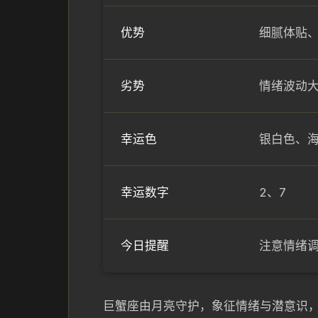
优势
细腻体贴
劣势
情绪波动
幸运色
银白色、
幸运数字
2、7
今日提醒
注意情绪
巨蟹座由月亮守护，象征情绪与潜意识，