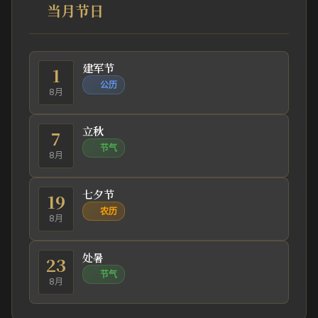
当月节日
建军节
1
公历
8月
立秋
7
节气
8月
七夕节
19
农历
8月
处暑
23
节气
8月