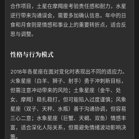
合作项目，土星在摩羯座考验责任感和耐力，水星
逆行带来沟通误会，需要多加确认信息。年中的日
食和月食则是情感和事业上的重要转折点，适合反
思与调整。
性格与行为模式
2018年各星座在面对变化时表现出不同的适应力。
火象星座（白羊、狮子、射手）勇于冲刺新目标，
但需注意冲动带来的风险；土象星座（金牛、处
女、摩羯）稳扎稳打，但可能陷入过度谨慎；风象
星座（双子、天秤、水瓶）善于沟通协调，但容易
三心二意；水象星座（巨蟹、天蝎、双鱼）情感丰
富，适合深化人际关系，但需避免情绪波动影响决
策。