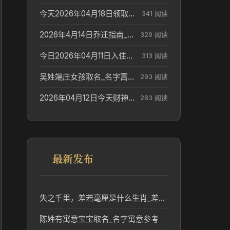
今天2026年04月18日领取结婚证老黄历不适合吗_领证日期参考
341 阅读
2026年4月14日乔迁指南_搬家择日参考
329 阅读
今日2026年04月11日入住新居老黄历不适宜吗_搬家择日参考
313 阅读
吴姓端庄女孩取名_名字寓意参考
293 阅读
2026年04月12日今天财神在哪个吉位_财神方位参考
283 阅读
最新发布
失之千里，差若毫厘是什么生肖_差之毫厘失之千里对应生肖分析
陈姓有寓意宝宝取名_名字寓意参考