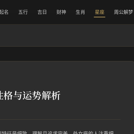
起名
五行
吉日
财神
生肖
星座
周公解梦
性格与运势解析
型特征是细致、理智且追求完美。处女座的人注重细