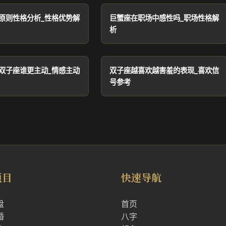
原则性格分析_性格优势解
巨蟹座在职场中感性吗_职场性格解
析
双子座谁更主动_情感主动
双子座越喜欢越害羞的表现_喜欢信
号参考
项目
快速导航
盘
首页
婚
八字