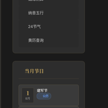
纳音五行
24节气
黄历查询
当月节日
建军节
1
公历
8月