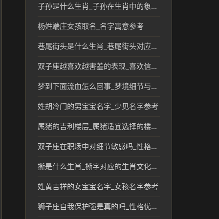
子孙是什么生肖_子孙在生肖中的象征与传统分析
杨姓端庄女孩取名_名字寓意参考
巷尾街头是什么生肖_巷尾街头对应的生肖文化解读
双子座越喜欢越害羞的表现_喜欢信号参考
梦到下面流血怎么回事_梦境细节与压力线索
姓胡冷门的男宝宝名字_少见名字参考
属猪的吉利楼层_属猪适宜选择的楼层风水与寓意
双子座在职场中对细节敏感吗_性格短板分析
撕是什么生肖_撕字对应的生肖文化解读
姓黄吉祥的女宝宝名字_女孩名字参考
狮子座自我保护强是真的吗_性格优势解析