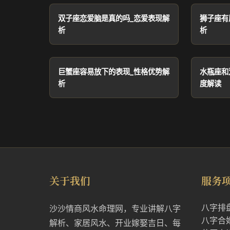
双子座恋爱脑是真的吗_恋爱表现解
狮子座有
析
析
巨蟹座容易放下的表现_性格优势解
水瓶座和
析
度解读
关于我们
服务
八字排
沙沙情商风水命理网，专业讲解八字
八字合
解析、家居风水、开业嫁娶吉日、每