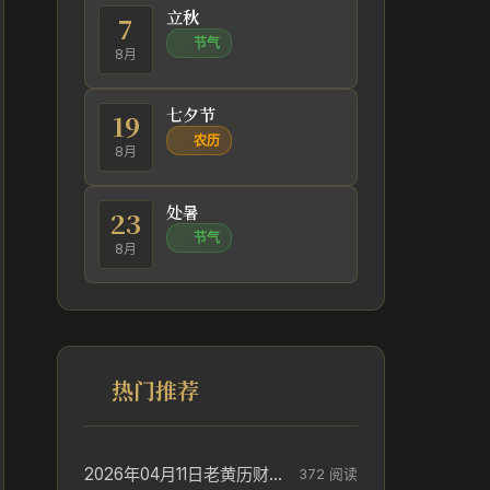
立秋
7
节气
8月
七夕节
19
农历
8月
处暑
23
节气
8月
热门推荐
2026年04月11日老黄历财神方位_财神方位与供奉讲究
372 阅读