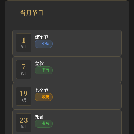
当月节日
建军节
1
公历
8月
立秋
7
节气
8月
七夕节
19
农历
8月
处暑
23
节气
8月