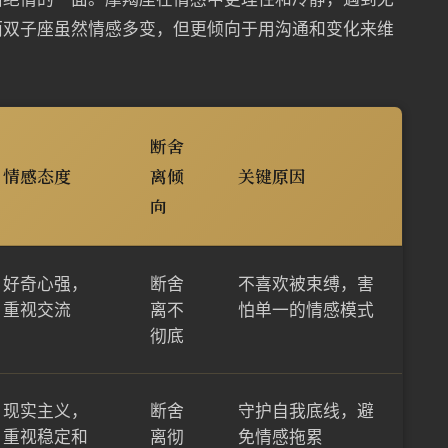
而双子座虽然情感多变，但更倾向于用沟通和变化来维
断舍
情感态度
离倾
关键原因
向
好奇心强，
断舍
不喜欢被束缚，害
重视交流
离不
怕单一的情感模式
彻底
现实主义，
断舍
守护自我底线，避
重视稳定和
离彻
免情感拖累