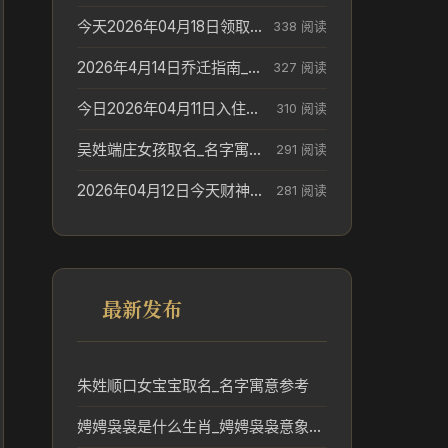
今天2026年04月18日领取结婚证老黄历不适合吗_领证日期参考
338 阅读
2026年4月14日乔迁指南_搬家择日参考
327 阅读
今日2026年04月11日入住新居老黄历不适宜吗_搬家择日参考
310 阅读
吴姓端庄女孩取名_名字寓意参考
291 阅读
2026年04月12日今天财神在哪个吉位_财神方位参考
281 阅读
最新发布
朱姓顺口女宝宝取名_名字寓意参考
娉娉袅袅是什么生肖_娉娉袅袅意象对应的生肖解读