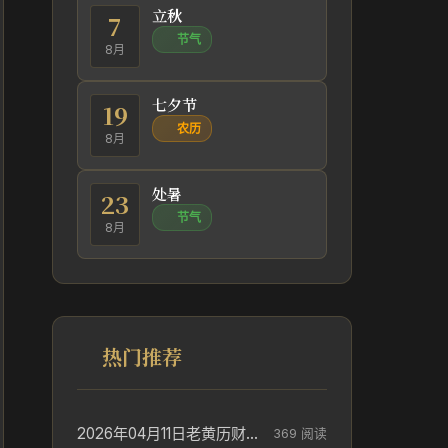
立秋
7
节气
8月
七夕节
19
农历
8月
处暑
23
节气
8月
热门推荐
2026年04月11日老黄历财神方位_财神方位与供奉讲究
369 阅读