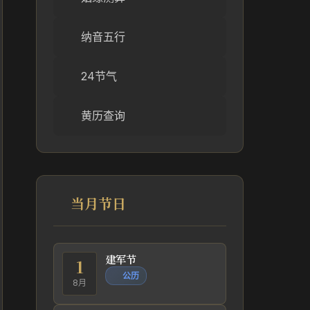
纳音五行
24节气
黄历查询
当月节日
建军节
1
公历
8月