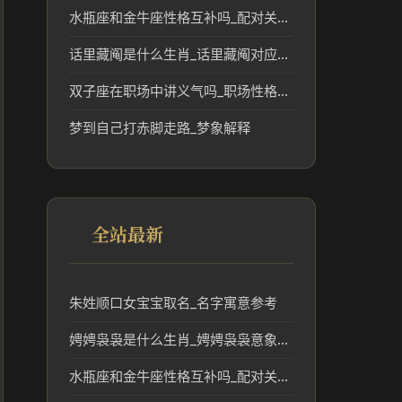
水瓶座和金牛座性格互补吗_配对关系解读
话里藏阄是什么生肖_话里藏阄对应的生肖及文化解读
双子座在职场中讲义气吗_职场性格短板分析
梦到自己打赤脚走路_梦象解释
全站最新
朱姓顺口女宝宝取名_名字寓意参考
娉娉袅袅是什么生肖_娉娉袅袅意象对应的生肖解读
水瓶座和金牛座性格互补吗_配对关系解读