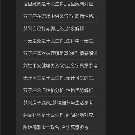
话里藏阄是什么生肖_话里藏阄对应的生肖及文化解读
双子座在职场中讲义气吗_职场性格短板分析
梦到自己打赤脚走路_梦象解释
一无是处是什么生肖_生肖中一无是处的象征及文化解读
双子座喜欢被理解是真的吗_情感解读
刘姓平安健康男孩取名_名字寓意参考
无计可生是什么生肖_无计可生的生肖象征与民俗解读
双子座念旧性格分析_性格优势解析
梦到房子漏雨_梦境细节与生活参考
闾阎扑地是什么生肖_闾阎扑地对应的生肖及民俗含义解析
陈姓儒雅宝宝取名_名字寓意参考