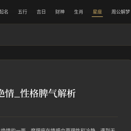
起名
五行
吉日
财神
生肖
星座
周公解梦
绝情_性格脾气解析
出绝情的一面。摩羯座在情感中更理性和冷静，遇到无