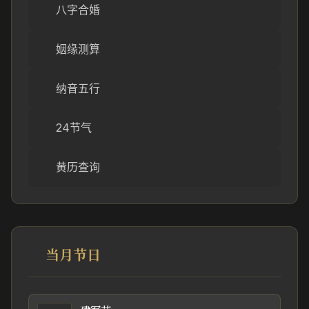
八字合婚
姻缘测算
纳音五行
24节气
黄历查询
当月节日