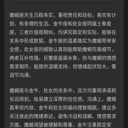
魔蝎座天生沉稳务实，重视责任和目标，喜欢有计
划、有条理的生活。金牛座和处女座同属土象星
座，三者价值观相似，均讲究稳定和实际，能够在
关系中形成默契。金牛座的温柔踏实为魔蝎带来安
全感，处女座的细致认真则能帮助魔蝎完善细节，
两者互补性强。巨蟹座虽属水象，但与魔蝎的情感
需求相符，能提供温暖支持，但情绪起伏较大，需
调节沟通。
魔蝎座与金牛、处女的关系中，双方均重视承诺和
长远规划，极易建立深厚的信任感。沟通上，魔蝎
直率但内敛，金牛和处女则偏向理智细腻，建议多
关注彼此的情绪表达，避免冷战和误解。情感需求
方面，魔蝎渴望被理解和尊重，金牛注重稳定安