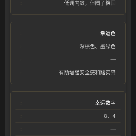
低调内敛，但圈子稳固
幸运色
深棕色、墨绿色
—
有助增强安全感和踏实感
幸运数字
8、4
—