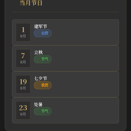
当月节日
建军节
1
公历
8月
立秋
7
节气
8月
七夕节
19
农历
8月
处暑
23
节气
8月