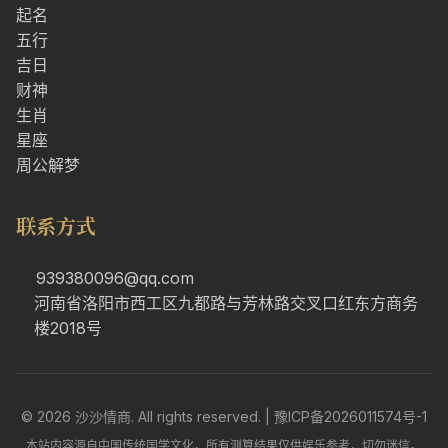
起名
五行
吉日
财神
生肖
星座
周公解梦
联系方式
939380096@qq.com
河南省洛阳市西工区九都路与芳林路交叉口红东方商务
楼2018号
© 2026 沙沙情商. All rights reserved. |
豫ICP备2026011574号-1
本站内容源自中国传统国学文化，所有测算结果仅供娱乐参考，切勿迷信。