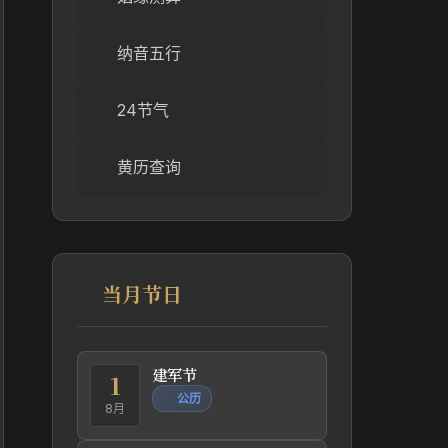
纳音五行
24节气
黄历查询
当月节日
建军节
1
公历
8月