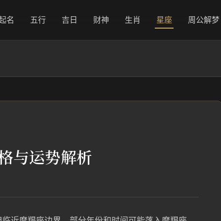
起名
五行
吉日
财神
生肖
星座
周公解梦
_性格与运势解析
，但临近摩羯座边界，部分年份和时间可能落入摩羯座。