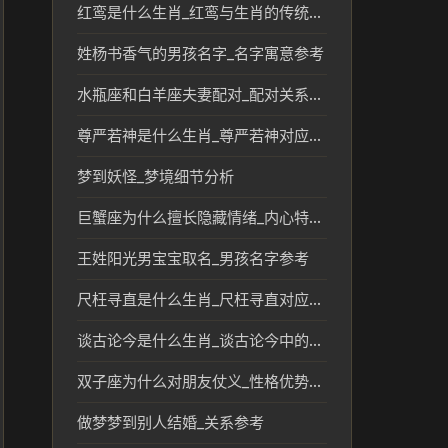
红鸾是什么生肖_红鸾与生肖的传统文化联系
姓杨书香气的男孩名字_名字寓意参考
水瓶座和白羊座夫妻配对_配对关系解读
尊严若神是什么生肖_尊严若神对应生肖的传统文化解读
梦到妖怪_梦境细节分析
巨蟹座为什么擅长隐藏情绪_内心特点解析
王姓阳光男宝宝取名_男孩名字参考
尺枉寻直是什么生肖_尺枉寻直对应的生肖及文化解读
谈古论今是什么生肖_谈古论今中的生肖文化解读
双子座为什么对朋友仗义_性格优势解析
做梦梦到别人结婚_关系参考