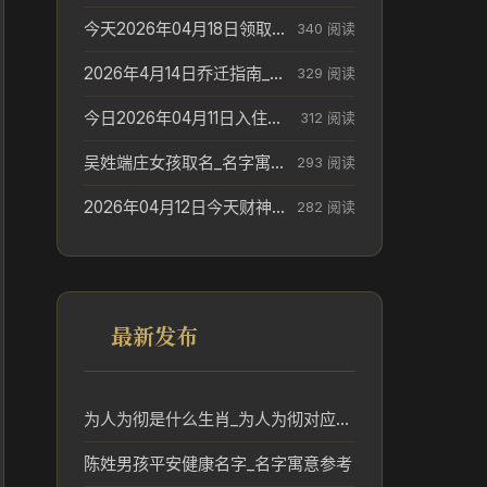
今天2026年04月18日领取结婚证老黄历不适合吗_领证日期参考
340 阅读
2026年4月14日乔迁指南_搬家择日参考
329 阅读
今日2026年04月11日入住新居老黄历不适宜吗_搬家择日参考
312 阅读
吴姓端庄女孩取名_名字寓意参考
293 阅读
2026年04月12日今天财神在哪个吉位_财神方位参考
282 阅读
最新发布
为人为彻是什么生肖_为人为彻对应的生肖及文化含义解析
陈姓男孩平安健康名字_名字寓意参考