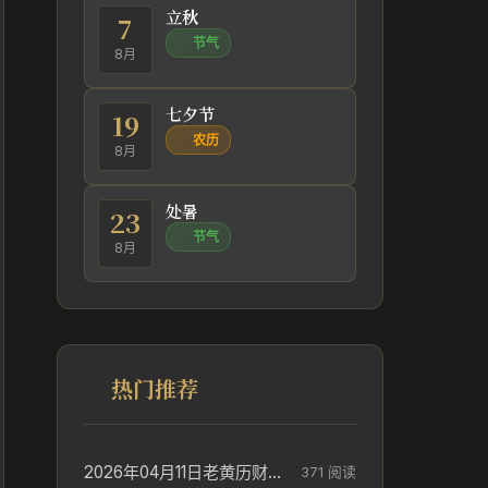
立秋
7
节气
8月
七夕节
19
农历
8月
处暑
23
节气
8月
热门推荐
2026年04月11日老黄历财神方位_财神方位与供奉讲究
371 阅读