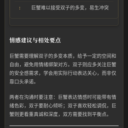
巨蟹难以接受双子的多变，易生冲突
情感建议与相处要点
巨蟹需要理解双子的多变本质，给予一定的空间和
自由，避免用情绪绑架对方。双子则应多关注巨蟹
的安全感需求，学会用实际行动表达关心，而非仅
靠口头承诺。
两者在沟通时要注意：巨蟹表达情感时可能带有情
绪色彩，双子要耐心倾听；双子喜欢轻松调侃，巨
蟹则更看重真诚和深度，双方需要找到平衡点。