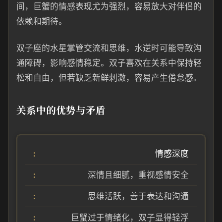
间，巨蟹的情感表现尤为强烈，容易放大对伴侣的
依赖和期待。
双子座的水星掌管交流和思维，水逆时可能导致沟
通障碍，影响感情稳定。双子喜欢在关系中保持轻
松和自由，但若缺乏新鲜刺激，容易产生倦怠感。
关系中的优势与矛盾
情感深度
深情且细腻，重视感情安全
思维活跃，善于表达和沟通
巨蟹过于情绪化，双子显得轻浮