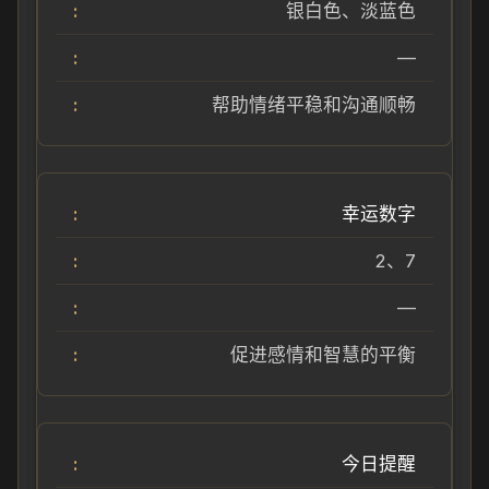
银白色、淡蓝色
—
帮助情绪平稳和沟通顺畅
幸运数字
2、7
—
促进感情和智慧的平衡
今日提醒