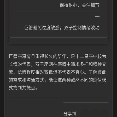
保持耐心，关注细节
—
巨蟹避免过度敏感，双子控制情绪波动
巨蟹座深情且重视长久的陪伴，是十二星座中较为
长情的代表；双子座则在感情中追求多样和精神交
流，长情程度相对较低但不代表不真心。了解彼此
的需求和沟通方式，能让这两种截然不同的感情模
式找到共振点。
分享到：