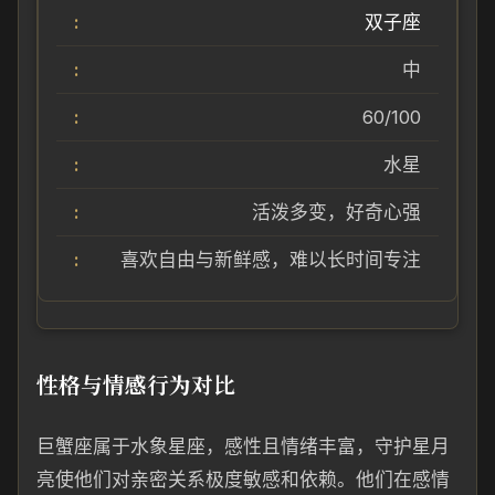
双子座
中
60/100
水星
活泼多变，好奇心强
喜欢自由与新鲜感，难以长时间专注
性格与情感行为对比
巨蟹座属于水象星座，感性且情绪丰富，守护星月
亮使他们对亲密关系极度敏感和依赖。他们在感情