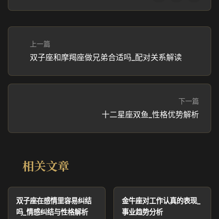
上一篇
双子座和摩羯座做兄弟合适吗_配对关系解读
下一篇
十二星座双鱼_性格优势解析
相关文章
双子座在感情里容易纠结
金牛座对工作认真的表现_
吗_情感纠结与性格解析
事业趋势分析