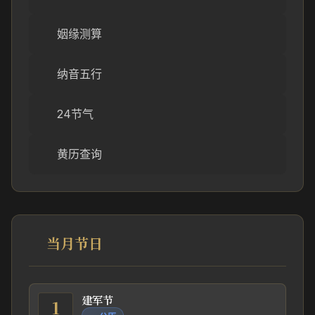
姻缘测算
纳音五行
24节气
黄历查询
当月节日
建军节
1