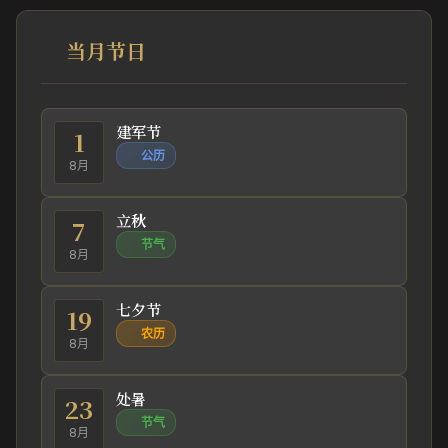
当月节日
建军节
1
公历
8月
立秋
7
节气
8月
七夕节
19
农历
8月
处暑
23
节气
8月