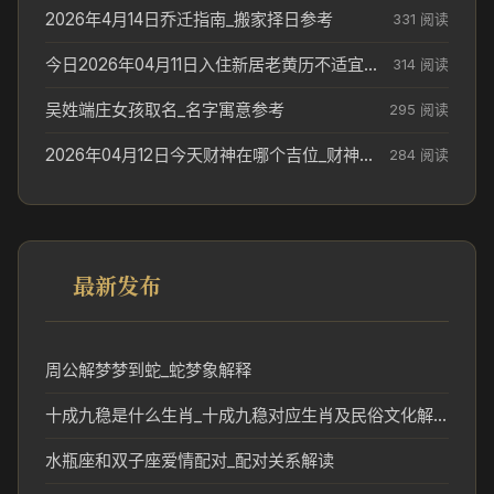
2026年4月14日乔迁指南_搬家择日参考
331 阅读
今日2026年04月11日入住新居老黄历不适宜吗_搬家择日参考
314 阅读
吴姓端庄女孩取名_名字寓意参考
295 阅读
2026年04月12日今天财神在哪个吉位_财神方位参考
284 阅读
最新发布
周公解梦梦到蛇_蛇梦象解释
十成九稳是什么生肖_十成九稳对应生肖及民俗文化解析
水瓶座和双子座爱情配对_配对关系解读