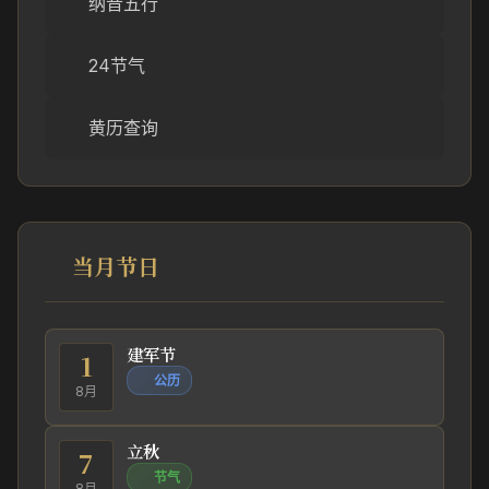
纳音五行
24节气
黄历查询
当月节日
建军节
1
公历
8月
立秋
7
节气
8月