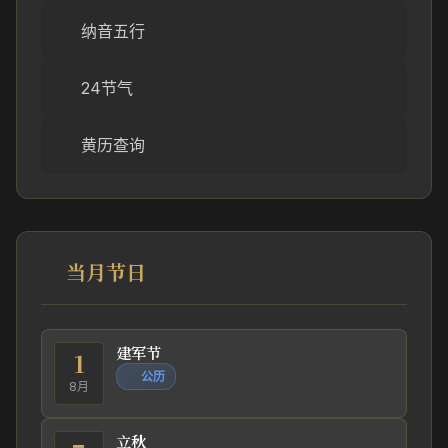
纳音五行
24节气
黄历查询
当月节日
建军节
1
公历
8月
立秋