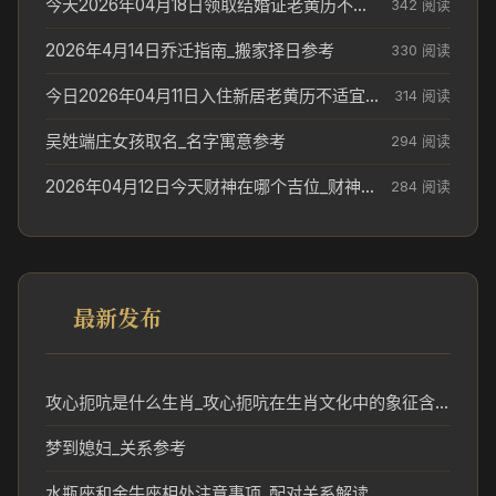
今天2026年04月18日领取结婚证老黄历不适合吗_领证日期参考
342 阅读
2026年4月14日乔迁指南_搬家择日参考
330 阅读
今日2026年04月11日入住新居老黄历不适宜吗_搬家择日参考
314 阅读
吴姓端庄女孩取名_名字寓意参考
294 阅读
2026年04月12日今天财神在哪个吉位_财神方位参考
284 阅读
最新发布
攻心扼吭是什么生肖_攻心扼吭在生肖文化中的象征含义
梦到媳妇_关系参考
水瓶座和金牛座相处注意事项_配对关系解读