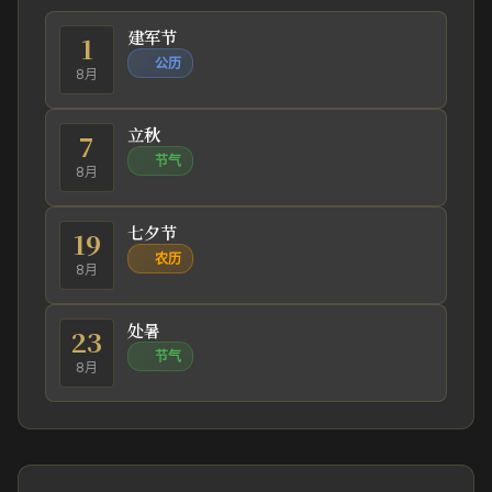
建军节
1
公历
8月
立秋
7
节气
8月
七夕节
19
农历
8月
处暑
23
节气
8月