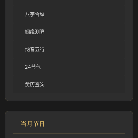
八字合婚
姻缘测算
纳音五行
24节气
黄历查询
当月节日