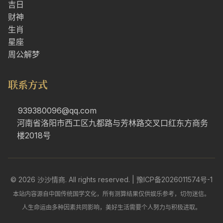
吉日
财神
生肖
星座
周公解梦
联系方式
939380096@qq.com
河南省洛阳市西工区九都路与芳林路交叉口红东方商务
楼2018号
© 2026 沙沙情商. All rights reserved. |
豫ICP备2026011574号-1
本站内容源自中国传统国学文化，所有测算结果仅供娱乐参考，切勿迷信。
人生命运由多种因素共同影响，美好生活需要个人努力与积极进取。