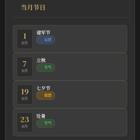
当月节日
建军节
1
公历
8月
立秋
7
节气
8月
七夕节
19
农历
8月
处暑
23
节气
8月