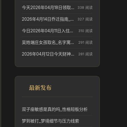
今天2026年04月18日领取结婚证老黄历不适合吗_领证日期参考
338 阅读
2026年4月14日乔迁指南_搬家择日参考
327 阅读
今日2026年04月11日入住新居老黄历不适宜吗_搬家择日参考
310 阅读
吴姓端庄女孩取名_名字寓意参考
291 阅读
2026年04月12日今天财神在哪个吉位_财神方位参考
281 阅读
最新发布
双子座敏感是真的吗_性格短板分析
梦到被打_梦境细节与压力线索