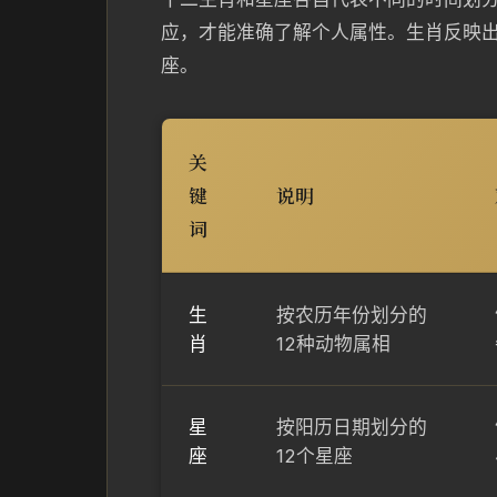
应，才能准确了解个人属性。生肖反映出
座。
关
键
说明
词
生
按农历年份划分的
肖
12种动物属相
星
按阳历日期划分的
座
12个星座