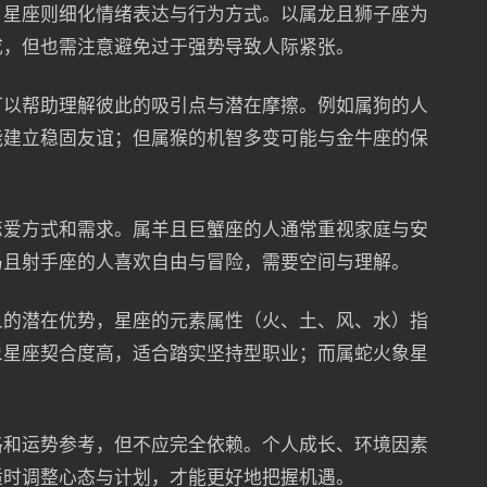
，星座则细化情绪表达与行为方式。以属龙且狮子座为
成，但也需注意避免过于强势导致人际紧张。
可以帮助理解彼此的吸引点与潜在摩擦。例如属狗的人
能建立稳固友谊；但属猴的机智多变可能与金牛座的保
恋爱方式和需求。属羊且巨蟹座的人通常重视家庭与安
马且射手座的人喜欢自由与冒险，需要空间与理解。
人的潜在优势，星座的元素属性（火、土、风、水）指
象星座契合度高，适合踏实坚持型职业；而属蛇火象星
格和运势参考，但不应完全依赖。个人成长、环境因素
适时调整心态与计划，才能更好地把握机遇。