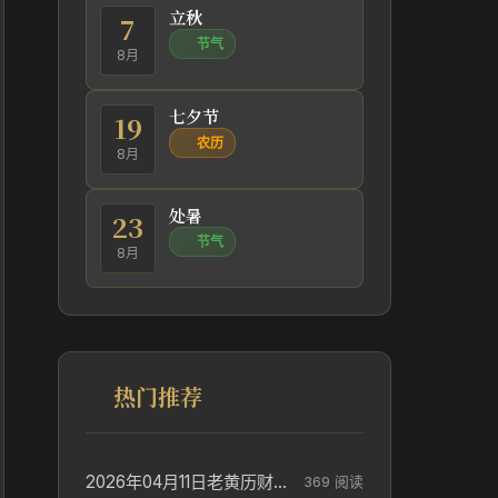
立秋
7
节气
8月
七夕节
19
农历
8月
处暑
23
节气
8月
热门推荐
2026年04月11日老黄历财神方位_财神方位与供奉讲究
369 阅读