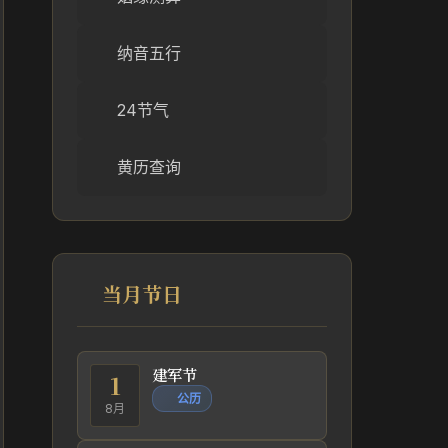
纳音五行
24节气
黄历查询
当月节日
建军节
1
公历
8月