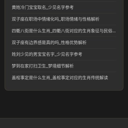
黄姓冷门宝宝取名_少见名字参考
双子座在职场中情绪化吗_职场情绪与性格解析
四衢八街是什么生肖_四衢八街对应的生肖象征与民俗解析
双子座有边界感是真的吗_性格优势解析
姓刘少见的男宝宝名字_少见名字参考
梦到在家打扫卫生_梦境细节解析
盖棺事定是什么生肖_盖棺事定对应的生肖传统解读