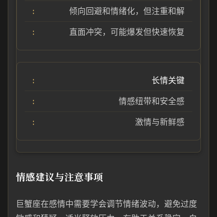
倾向回避和情绪化，但注重和解
直面冲突，可能爆发但快速恢复
长情关键
情感纽带和安全感
激情与新鲜感
情感建议与注意事项
巨蟹座在感情中需要学会调节情绪波动，避免过度