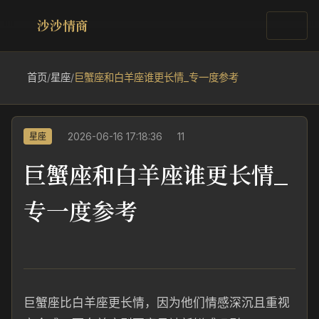
沙沙情商
首页
/
星座
/
巨蟹座和白羊座谁更长情_专一度参考
2026-06-16 17:18:36
11
星座
巨蟹座和白羊座谁更长情_
专一度参考
巨蟹座比白羊座更长情，因为他们情感深沉且重视