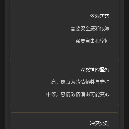
依赖需求
需要安全感和依靠
需要自由和空间
对感情的坚持
高，愿意为感情牺牲与守护
中等，感情激情消退可能变心
冲突处理