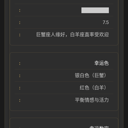
████████
7.5
巨蟹座人缘好，白羊座直率受欢迎
幸运色
银白色（巨蟹）
红色（白羊）
平衡情感与活力