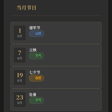
当月节日
建军节
1
公历
8月
立秋
7
节气
8月
七夕节
19
农历
8月
处暑
23
节气
8月