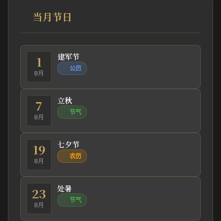
当月节日
建军节
1
公历
8月
立秋
7
节气
8月
七夕节
19
农历
8月
处暑
23
节气
8月