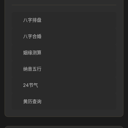
八字排盘
八字合婚
姻缘测算
纳音五行
24节气
黄历查询