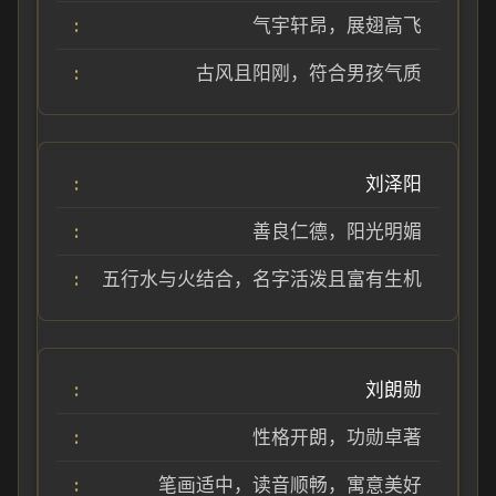
气宇轩昂，展翅高飞
古风且阳刚，符合男孩气质
刘泽阳
善良仁德，阳光明媚
五行水与火结合，名字活泼且富有生机
刘朗勋
性格开朗，功勋卓著
笔画适中，读音顺畅，寓意美好