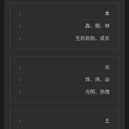
木
森、桐、林
生机勃勃、成长
火
烨、炜、焱
光明、热情
土