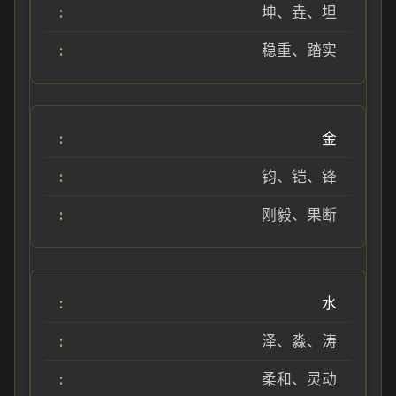
坤、垚、坦
稳重、踏实
金
钧、铠、锋
刚毅、果断
水
泽、淼、涛
柔和、灵动