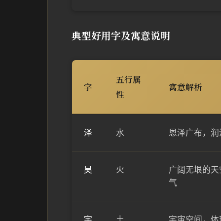
典型好用字及寓意说明
五行属
字
寓意解析
性
泽
水
恩泽广布，润
昊
火
广阔无垠的天
气
宇
土
宇宙空间，体