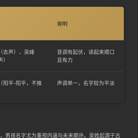
说明
（去声）、吴峰
音调有起伏，读起来顺口
声）
且有力
（阳平-阳平，不推
声调单一，名字较为平淡
份，男孩名字尤为重视内涵与未来期许。吴姓起源于古