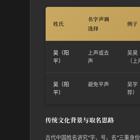
名字声调
姓氏
例子
选择
吴（阳
上声或去
吴昊
平）
声
（上
吴（阳
避免平声
吴宇
平）
荐）
传统文化背景与取名思路
古代中国姓名讲究“字、号、名”三重身