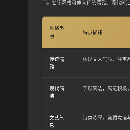
口。名字风格可偏向传统儒雅、现代简
风格类
特点描述
型
传统儒
体现文人气质，注重
雅
现代简
字形简洁，寓意积极
洁
文艺气
诗意浓厚，兼顾意境
息