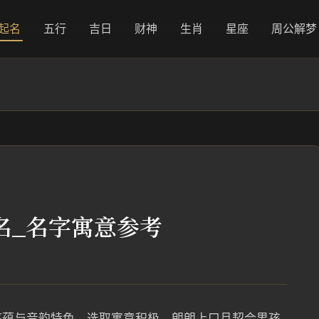
起名
五行
吉日
财神
生肖
星座
周公解梦
名_名字寓意参考
底蕴与音韵特色，选取寓意积极、朗朗上口且契合男孩