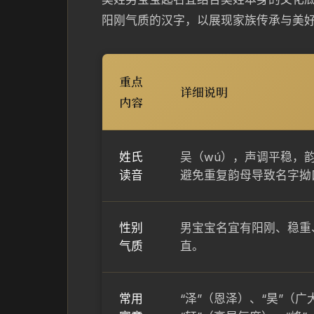
阳刚气质的汉字，以展现家族传承与美
重点
详细说明
内容
姓氏
吴（wú），声调平稳，韵
读音
避免重复韵母导致名字拗
性别
男宝宝名宜有阳刚、稳重
气质
直。
常用
“泽”（恩泽）、“昊”（