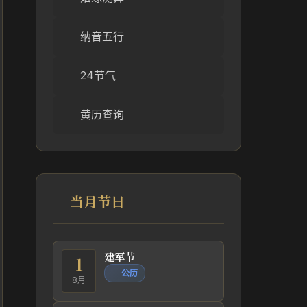
纳音五行
24节气
黄历查询
当月节日
建军节
1
公历
8月