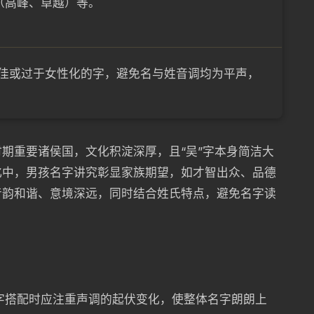
”（高峰、卓越）等。
佳或过于女性化的字，避免名与姓音调均为平声，
期重要诸侯国，文化积淀深厚，且“吴”字本身简洁大
化中，男孩名字讲究彰显家族期望，如才智出众、品德
音韵和谐、意境深远，同时结合姓氏特点，避免名字读
名字搭配时应注重声调的起伏变化，使整体名字朗朗上