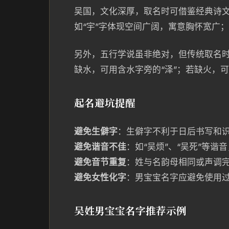
吴国，文化深厚，取名时可借鉴经典诗
如“宇”字体现空间广阔，寓意胸怀宽广
另外，五行学说虽非绝对，但传统取名
缺水，可用含水字旁的“泽”；若缺火，可
起名避坑提醒
避免生僻字
：生僻字不利于日后书写和
避免谐音不佳
：如“吴烦”、“吴死”等
避免音节重复
：姓与名韵母相同或声调
避免女性化字
：男宝宝名字应避免使用
吴姓男宝宝名字推荐示例