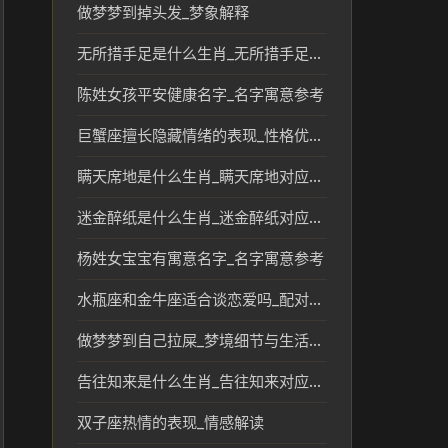
做梦梦到掉头发_梦象解释
无所措手足是什么生肖_无所措手足表现对应的生肖分析
陈姓女孩平安健康名字_名字寓意参考
巨蟹座擅长隐藏情绪的表现_性格优势解析
瞒天席地是什么生肖_瞒天席地对应生肖的传统文化解读
迷金醉纸是什么生肖_迷金醉纸对应的生肖文化解读
杨姓女宝宝有寓意名字_名字寓意参考
水瓶座和金牛座适合谈恋爱吗_配对关系解读
做梦梦到自己拉屎_梦境细节与生活参考
告往知来是什么生肖_告往知来对应的生肖文化解析
双子座热情的表现_情感解读