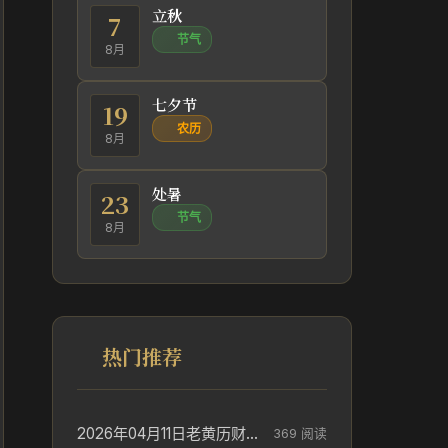
立秋
7
节气
8月
七夕节
19
农历
8月
处暑
23
节气
8月
热门推荐
2026年04月11日老黄历财神方位_财神方位与供奉讲究
369 阅读