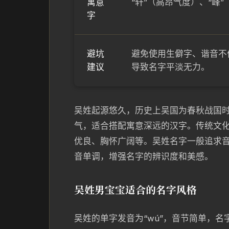
寓意
“轩”（高昂气度）、“峰
字
避坑
避免使用生僻字、谐音不
建议
导致名字平淡无力。
吴姓起源悠久，历史上吴国为春秋战国时
气，适合搭配寓意深远的汉字。传统文
优良、胸怀广阔等。吴姓名字一般追求
音单调，增强名字的辨识度和美感。
吴姓男宝宝适合的名字风格
吴姓的单字发音为“wú”，音节简单，