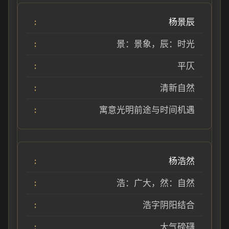
杨景辰
景：景象，辰：时光
平仄
清新自然
寓意光明前途与时间机遇
杨浩然
浩：广大，然：自然
浩字阴阳结合
大气磅礴