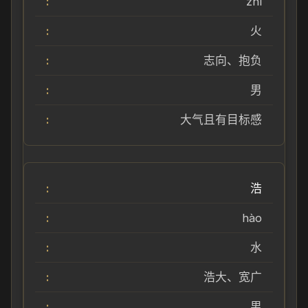
zhì
火
志向、抱负
男
大气且有目标感
浩
hào
水
浩大、宽广
男