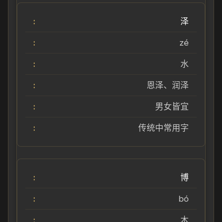
泽
zé
水
恩泽、润泽
男女皆宜
传统中常用字
博
bó
木