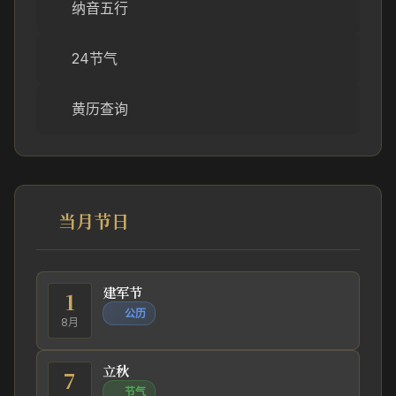
纳音五行
24节气
黄历查询
当月节日
建军节
1
公历
8月
立秋
7
节气