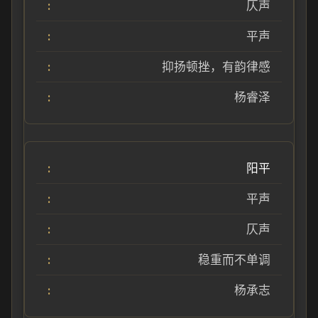
仄声
平声
抑扬顿挫，有韵律感
杨睿泽
阳平
平声
仄声
稳重而不单调
杨承志