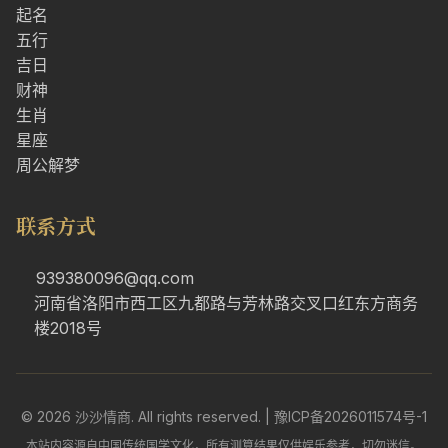
起名
五行
吉日
财神
生肖
星座
周公解梦
联系方式
939380096@qq.com
河南省洛阳市西工区九都路与芳林路交叉口红东方商务
楼2018号
© 2026 沙沙情商. All rights reserved. |
豫ICP备2026011574号-1
本站内容源自中国传统国学文化，所有测算结果仅供娱乐参考，切勿迷信。