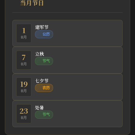
当月节日
建军节
1
公历
8月
立秋
7
节气
8月
七夕节
19
农历
8月
处暑
23
节气
8月