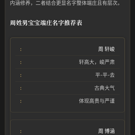
内涵修养，二者结合更显名字整体端庄且有层次。
周姓男宝宝端庄名字推荐表
周 轩峻
轩高大，峻严肃
平-平-去
古典大气
体现高贵与严谨
周 博涵