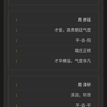
周 彦廷
才俊，高贵朝廷气度
平-去-阳
端庄正统
才华横溢，气度非凡
周 泽轩
泽润，轩昂
平-去-平