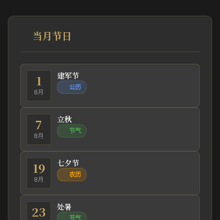
当月节日
建军节
1
公历
8月
立秋
7
节气
8月
七夕节
19
农历
8月
处暑
23
节气