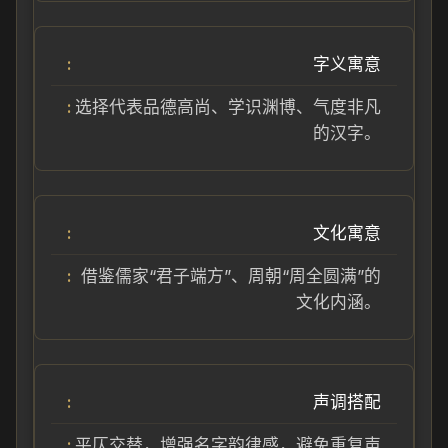
字义寓意
选择代表品德高尚、学识渊博、气度非凡
的汉字。
文化寓意
借鉴儒家“君子端方”、周朝“周全圆满”的
文化内涵。
声调搭配
平仄交替，增强名字韵律感，避免重复声