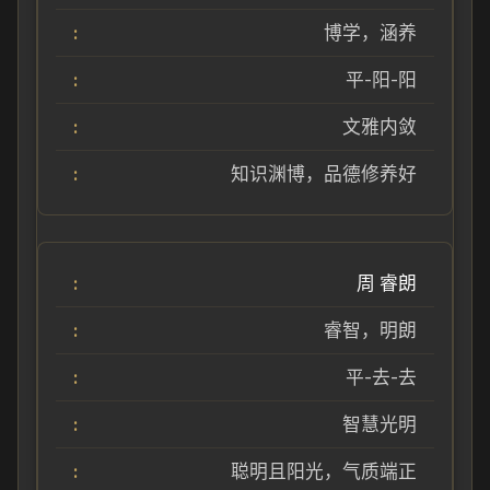
博学，涵养
平-阳-阳
文雅内敛
知识渊博，品德修养好
周 睿朗
睿智，明朗
平-去-去
智慧光明
聪明且阳光，气质端正