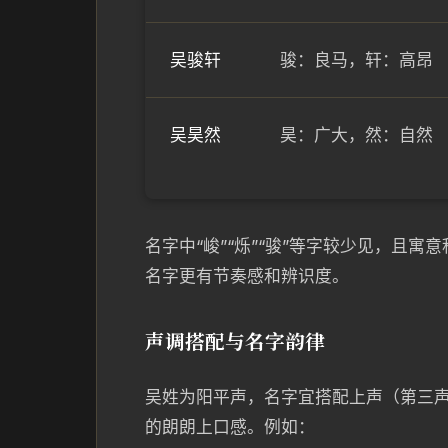
吴骏轩
骏：良马，轩：高昂
吴昊然
昊：广大，然：自然
名字中“峻”“烁”“骏”等字较少见，且
名字更有节奏感和辨识度。
声调搭配与名字韵律
吴姓为阳平声，名字宜搭配上声（第三
的朗朗上口感。例如：