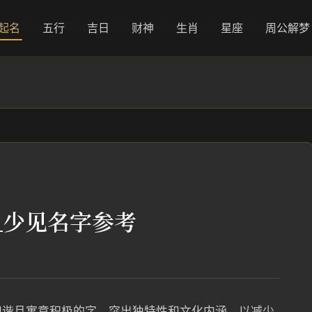
起名
五行
吉日
财神
生肖
星座
周公解梦
_少见名字参考
和谐且寓意积极的字，突出独特性和文化内涵，以减少