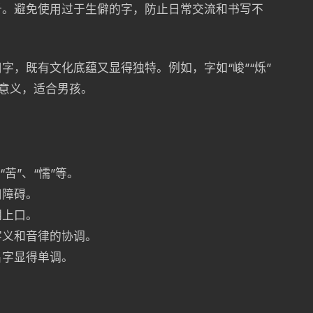
千。避免使用过于生僻的字，防止日常交流和书写不
字，既有文化底蕴又显得独特。例如，字如“峻”“烁”
的意义，适合男孩。
苦”、“懦”等。
用障碍。
朗上口。
字义和音律的协调。
名字显得单调。