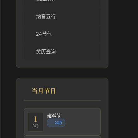
纳音五行
24节气
黄历查询
当月节日
建军节
1
公历
8月