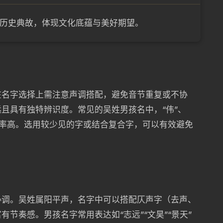
历史典故，体现文化底蕴与美好期望。
在名字选择上需注意声调搭配，避免音节重复或不协
且具有独特辨识度。常见的吴姓男孩名中，“伟”、
重名率高。选用较少见的字或结合复合字，可以有效避免
协调。吴姓属阳平声，名字中可以搭配仄声字（去声、
节奏感。男孩名字常用表达如“志远”“文昊”“景天”