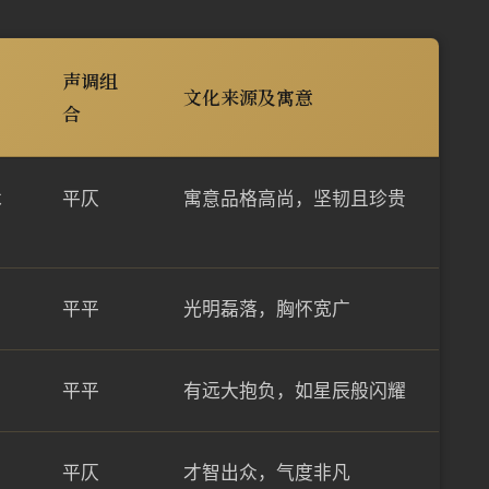
声调组
文化来源及寓意
合
木
平仄
寓意品格高尚，坚韧且珍贵
平平
光明磊落，胸怀宽广
平平
有远大抱负，如星辰般闪耀
平仄
才智出众，气度非凡