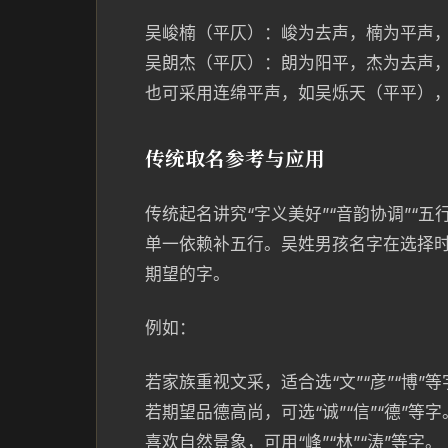
吴峻楠（平仄）：峻为去声，楠为平声
吴朗杰（平仄）：朗为阳平，杰为去声
也可采用连绵平声，如吴烁天（平平）
传统取名参考与应用
传统起名讲究“字义美好”“音韵协调”“
单一依赖补五行。吴姓男孩名字在选择
期望的字。
例如：
若家族重视文采，适合选“文”“彦”“博”等
若期望品德高尚，可选“诚”“信”“德”等字
喜欢自然景象，可用“峰”“林”“涛”等字。