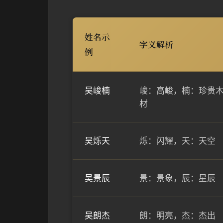
姓名示
字义解析
例
吴峻楠
峻：高峻，楠：珍贵
材
吴烁天
烁：闪耀，天：天空
吴景辰
景：景象，辰：星辰
吴朗杰
朗：明亮，杰：杰出