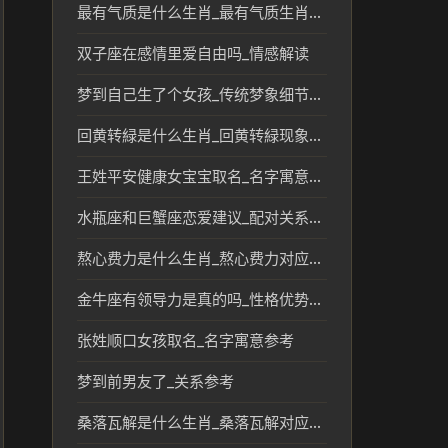
最有气质是什么生肖_最有气质生肖的传统文化解读
双子座在感情里爱自由吗_情感解读
梦到自己生了个女孩_传统梦象细节分析
回黄转緑是什么生肖_回黄转緑现象对应的生肖文化解读
王姓平安健康女宝宝取名_名字寓意参考
水瓶座和巨蟹座恋爱建议_配对关系解读
熬心费力是什么生肖_熬心费力对应的生肖及文化解读
金牛座有领导力是真的吗_性格优势解析
张姓顺口女孩取名_名字寓意参考
梦到前男友了_关系参考
桑落瓦解是什么生肖_桑落瓦解对应生肖民俗解读