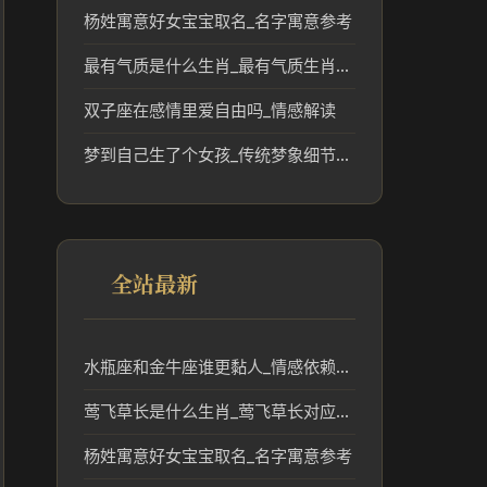
杨姓寓意好女宝宝取名_名字寓意参考
最有气质是什么生肖_最有气质生肖的传统文化解读
双子座在感情里爱自由吗_情感解读
梦到自己生了个女孩_传统梦象细节分析
全站最新
水瓶座和金牛座谁更黏人_情感依赖解析
莺飞草长是什么生肖_莺飞草长对应的生肖及传统寓意解析
杨姓寓意好女宝宝取名_名字寓意参考