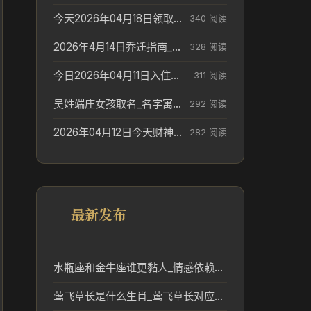
今天2026年04月18日领取结婚证老黄历不适合吗_领证日期参考
340 阅读
2026年4月14日乔迁指南_搬家择日参考
328 阅读
今日2026年04月11日入住新居老黄历不适宜吗_搬家择日参考
311 阅读
吴姓端庄女孩取名_名字寓意参考
292 阅读
2026年04月12日今天财神在哪个吉位_财神方位参考
282 阅读
最新发布
水瓶座和金牛座谁更黏人_情感依赖解析
莺飞草长是什么生肖_莺飞草长对应的生肖及传统寓意解析