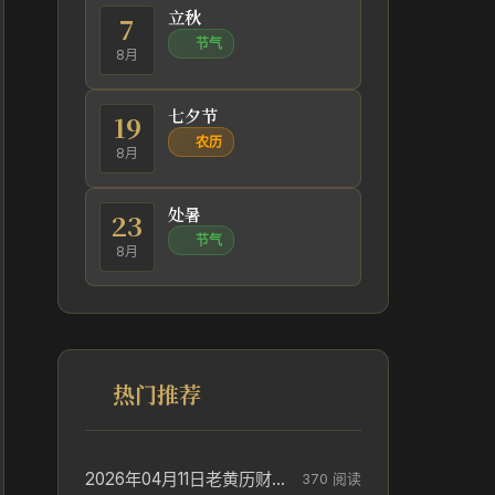
立秋
7
节气
8月
七夕节
19
农历
8月
处暑
23
节气
8月
热门推荐
2026年04月11日老黄历财神方位_财神方位与供奉讲究
370 阅读