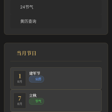
24节气
黄历查询
当月节日
建军节
1
公历
8月
立秋
7
节气
8月