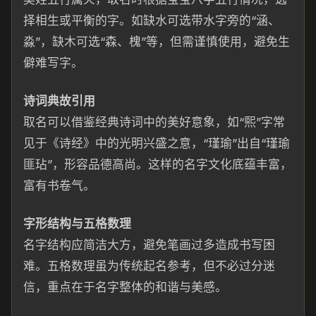
择相生或平衡的字。如缺水可选带水字旁的“涵、
淼”，缺木可选“森、槐”等，但需谨慎使用，避免生
僻难写字。
诗词典故引用
取名可以借鉴经典诗词中的美好意象，如“熙”字常
见于《诗经》中的光明兴盛之意，“瑾瑜”出自“瑾瑜
匪玷”，形容品德高尚。这样的名字文化底蕴丰富，
富有书卷气。
字形结构与五格数理
名字结构应简洁大方，避免笔画过多造成书写困
难。五格数理虽为传统起名参考，但不必过分迷
信，重点在于名字整体的和谐与美感。