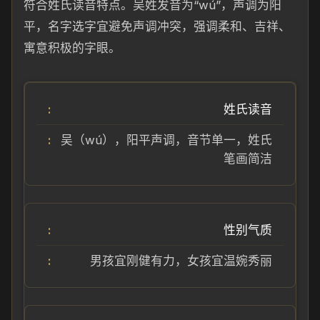
符合姓氏读音特点。吴姓发音为“wú”，声调为阳
平，名字选字宜避免声调冲突，强调柔和、吉祥、
寓意积极的字眼。
姓氏读音
吴（wú），阳平声调，音节单一，姓氏
笔画简洁
性别气质
男孩宜刚健有力，女孩宜温婉秀丽