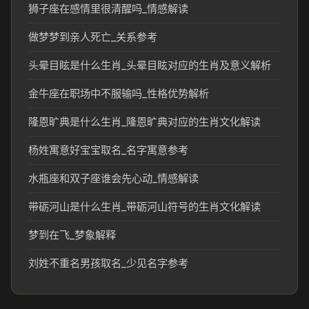
狮子座在感情里很清醒吗_情感解读
做梦梦到亲人死亡_关系参考
头晕目眩是什么生肖_头晕目眩对应的生肖及意义解析
金牛座在职场中不服输吗_性格优势解析
隆恩旷典是什么生肖_隆恩旷典对应的生肖文化解读
杨姓寓意好宝宝取名_名字寓意参考
水瓶座和双子座谁会先心动_情感解读
带砺河山是什么生肖_带砺河山符号的生肖文化解读
梦到在飞_梦象解释
刘姓不重名男孩取名_少见名字参考