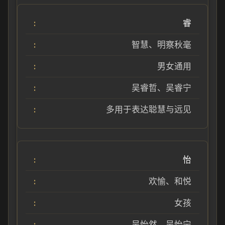
睿
智慧、明察秋毫
男女通用
吴睿哲、吴睿宁
多用于表达聪慧与远见
怡
欢愉、和悦
女孩
吴怡然、吴怡宁