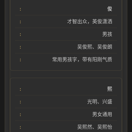
俊
才智出众，英俊潇洒
男孩
吴俊熙、吴俊朗
常用男孩字，带有阳刚气质
熙
光明、兴盛
男女通用
吴熙然、吴熙怡