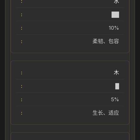
水
██
10%
柔韧、包容
木
█
5%
生长、适应