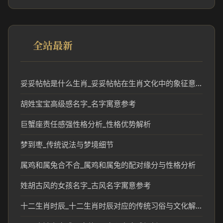
全站最新
妥妥帖帖是什么生肖_妥妥帖帖在生肖文化中的象征意义
胡姓宝宝高级感名字_名字寓意参考
巨蟹座责任感强性格分析_性格优势解析
梦到枣_传统说法与梦境细节
属鸡和属兔合不合_属鸡和属兔的配对缘分与性格分析
姓胡古风的女孩名字_古风名字寓意参考
十二生肖时辰_十二生肖时辰对应的传统习俗与文化解读