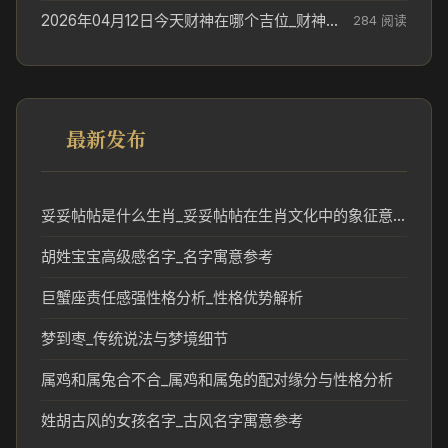
2026年04月12日今天财神在哪个吉位_财神方位参考
284 阅读
最新发布
妥妥帖帖是什么生肖_妥妥帖帖在生肖文化中的象征意义
胡姓宝宝高级感名字_名字寓意参考
巨蟹座责任感强性格分析_性格优势解析
梦到枣_传统说法与梦境细节
属鸡和属兔合不合_属鸡和属兔的配对缘分与性格分析
姓胡古风的女孩名字_古风名字寓意参考