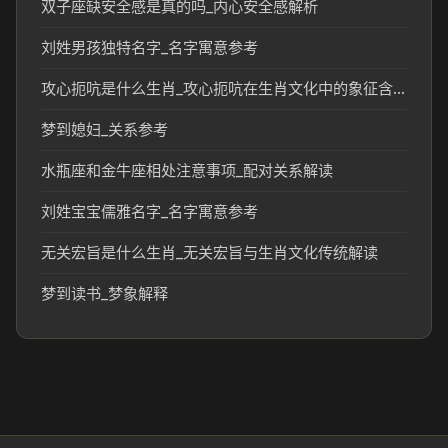
双子座缺安全感是真的吗_内心安全感解析
刘姓男孩独特名字_名字寓意参考
攻心扼吭是什么生肖_攻心扼吭在生肖文化中的象征含义
梦到媳妇_关系参考
水瓶座和金牛座相处注意事项_配对关系解读
刘姓宝宝儒雅名字_名字寓意参考
无关宏旨是什么生肖_无关宏旨与生肖文化传统解读
梦到读书_梦象解释