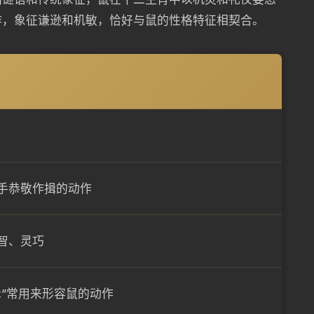
作，象征谦逊和机敏，恰好与鼠的性格特征相契合。
手恭敬作揖的动作
智、灵巧
揖”常用来形容鼠的动作