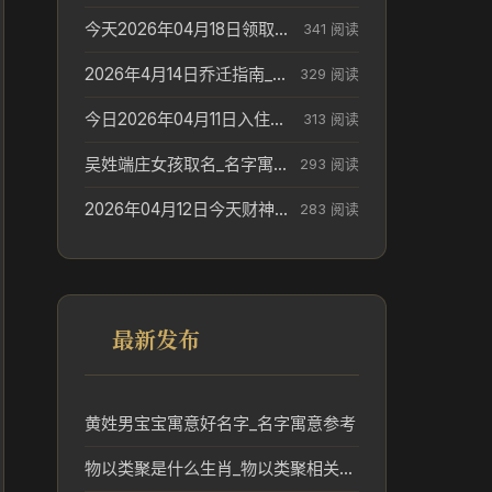
今天2026年04月18日领取结婚证老黄历不适合吗_领证日期参考
341 阅读
2026年4月14日乔迁指南_搬家择日参考
329 阅读
今日2026年04月11日入住新居老黄历不适宜吗_搬家择日参考
313 阅读
吴姓端庄女孩取名_名字寓意参考
293 阅读
2026年04月12日今天财神在哪个吉位_财神方位参考
283 阅读
最新发布
黄姓男宝宝寓意好名字_名字寓意参考
物以类聚是什么生肖_物以类聚相关生肖文化解读