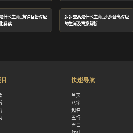
是什么生肖_黄钟瓦缶对应
步步登高是什么生肖_步步登高对应
化解读
的生肖及寓意解析
项目
快速导航
盘
首页
婚
八字
询
起名
询
五行
吉日
财神