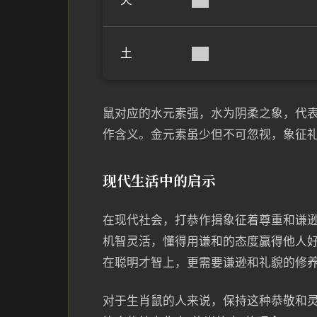
火
██
土
██
鼠对应的水元素强，水为阴柔之象，代表
作含义。金元素虽少但不可忽视，象征礼
现代生活中的启示
在现代社会，打恭作揖象征着尊重和谦
机智灵活，懂得用谦和的态度赢得他人好
在聪明才智上，更需要谦逊和礼貌的修
对于生肖鼠的人来说，保持这种恭敬和