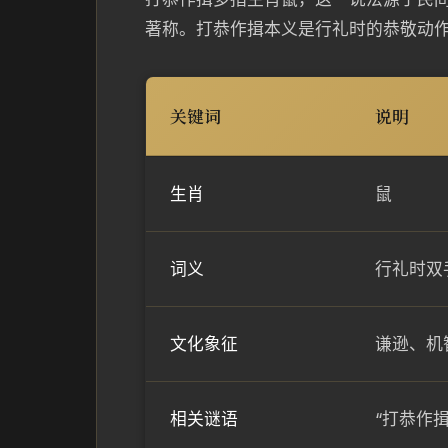
著称。打恭作揖本义是行礼时的恭敬动
关键词
说明
生肖
鼠
词义
行礼时双
文化象征
谦逊、机
相关谜语
“打恭作