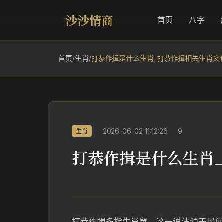
沙沙情商
首页
八字
首页
/
生肖
/
打恭作揖是什么生肖_打恭作揖相关生肖文
2026-06-02 11:12:26
9
生肖
打恭作揖是什么生肖
打恭作揖多指生肖鼠，这一说法源于民