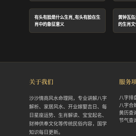
有头有脸是什么生肖_有头有脸在生
黄钟瓦缶
肖中的象征意义
的生肖文
关于我们
服务
八字排
沙沙情商风水命理网，专业讲解八字
八字合
解析、家居风水、开业嫁娶吉日、每
黄历查
日星座运势、生肖解读、宝宝起名、
节气查
财神供奉文化等传统民俗内容，国学
知识每日更新。