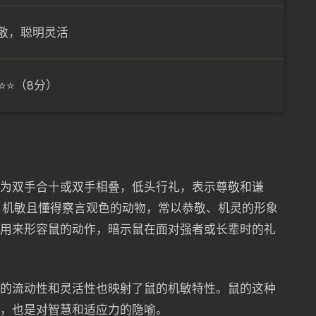
敬，聪明灵活
⭐⭐（8分）
现为双手合十或双手相叠，低头行礼，表示尊敬和谦
、机敏且懂得察言观色的动物，常以恭敬、机灵的形象
常用来形容鼠的动作，暗示鼠在面对强者或长辈时的礼
水的流动性和灵活性也映射了鼠的机敏特性。鼠的这种
现，也是对智慧和适应力的隐喻。