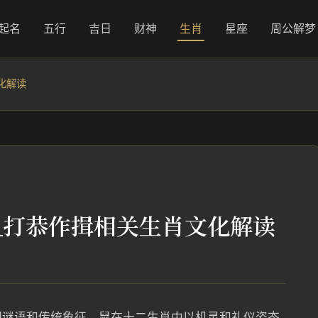
起名
五行
吉日
财神
生肖
星座
周公解梦
化解读
_打恭作揖相关生肖文化解读
间谜语和传统象征，鼠在十二生肖中以机灵和礼仪姿态