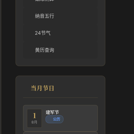
纳音五行
24节气
黄历查询
当月节日
建军节
1
公历
8月