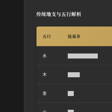
传统地支与五行解析
五行
能量条
水
██████████
木
████
金
██