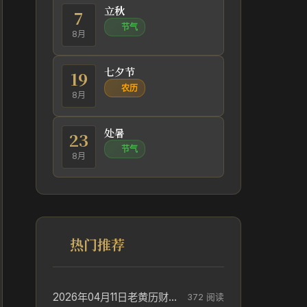
立秋
7
节气
8月
七夕节
19
农历
8月
处暑
23
节气
8月
热门推荐
2026年04月11日老黄历财神方位_财神方位与供奉讲究
372 阅读