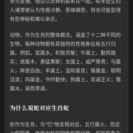
常与变通、隐忍以及转机联系在一起。蛇年出生的
人通常被认为性格冷静、思维缜密，但也可能显得
有些神秘和难以亲近。
动物，作为生肖的整体概念，涵盖了十二种不同的
生物，每种动物都有其独特的性格象征和五行归
属。例如，鼠属水，机智灵敏；牛属土，勤劳踏
实；虎属木，勇猛果断；龙属土，威严尊贵；马属
火，奔放自由；羊属土，温和善良；猴属金，聪明
活泼；鸡属金，守时勤快；狗属土，忠诚正义；猪
属水，诚恳厚道。
为什么说蛇对应生肖蛇
蛇作为生肖，与“巳”地支相对应，五行属火，但这