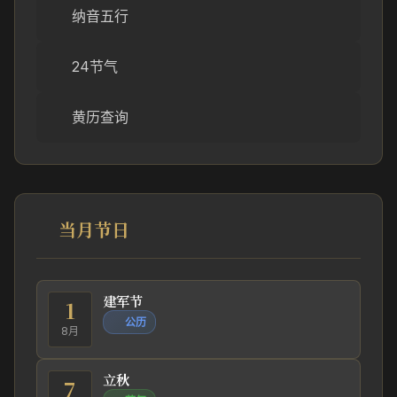
纳音五行
24节气
黄历查询
当月节日
建军节
1
公历
8月
立秋
7