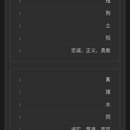
戌
狗
土
阳
忠诚、正义、勇敢
亥
猪
水
阴
诚实、厚道、宽容