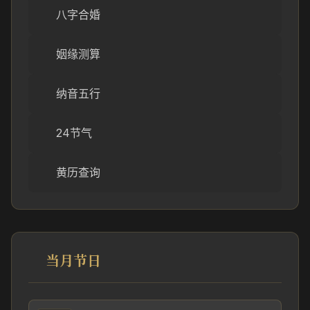
八字合婚
姻缘测算
纳音五行
24节气
黄历查询
当月节日