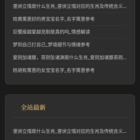
詟谀立懦是什么生肖_詟谀立懦对应的生肖及传统含义解读
姓黄寓意好的男宝宝名字_名字寓意参考
巨蟹座越爱越克制是真的吗_情感解读
梦到自己打自己_梦境细节与情绪参考
爱则加诸膝，恶则坠诸渊是什么生肖_爱则加诸膝恶则坠诸渊对应生肖解读
姓胡有寓意的女宝宝名字_名字寓意参考
全站最新
詟谀立懦是什么生肖_詟谀立懦对应的生肖及传统含义解读