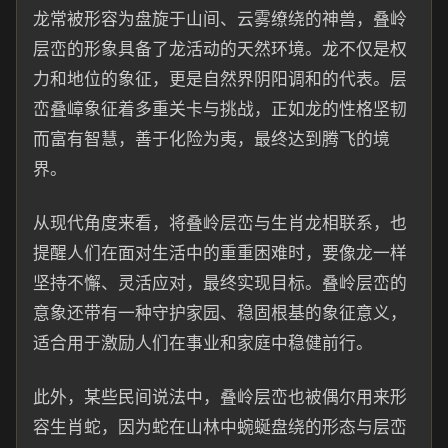
龙常被形容为盘旋于山间、云雾缭绕的神兽，叠岭
层峦的形象具备了龙活动的天然环境。龙不仅是权
力和地位的象征，更是自然界阴阳调和的代表。层
峦叠嶂象征着多重关卡与挑战，正如龙的性格坚韧
而富有智慧，善于化险为夷，最终达到腾飞的境
界。
从现代角度来看，将叠岭层峦与生肖龙相联系，也
提醒人们在面对生活中的重重困难时，要像龙一样
坚持不懈、灵活应对，最终实现目标。叠岭层峦的
意象还带有一种守护家园、稳固根基的象征意义，
适合用于激励人们在事业和家庭中稳健前行。
此外，某些民间说法中，叠岭层峦也被偶尔用来形
容生肖蛇，因为蛇在山林中蜿蜒盘绕的形态与层峦