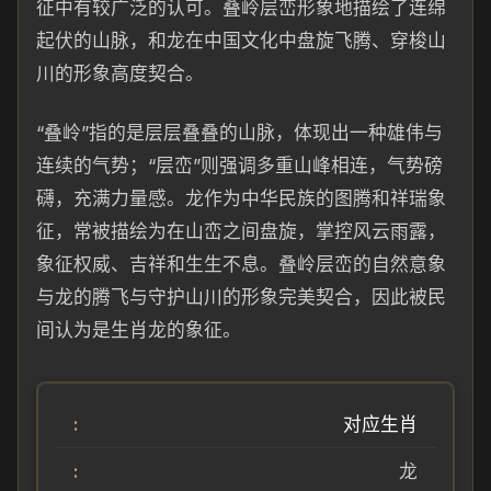
征中有较广泛的认可。叠岭层峦形象地描绘了连绵
起伏的山脉，和龙在中国文化中盘旋飞腾、穿梭山
川的形象高度契合。
“叠岭”指的是层层叠叠的山脉，体现出一种雄伟与
连续的气势；“层峦”则强调多重山峰相连，气势磅
礴，充满力量感。龙作为中华民族的图腾和祥瑞象
征，常被描绘为在山峦之间盘旋，掌控风云雨露，
象征权威、吉祥和生生不息。叠岭层峦的自然意象
与龙的腾飞与守护山川的形象完美契合，因此被民
间认为是生肖龙的象征。
对应生肖
龙