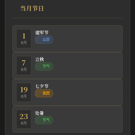
当月节日
建军节
1
公历
8月
立秋
7
节气
8月
七夕节
19
农历
8月
处暑
23
节气
8月