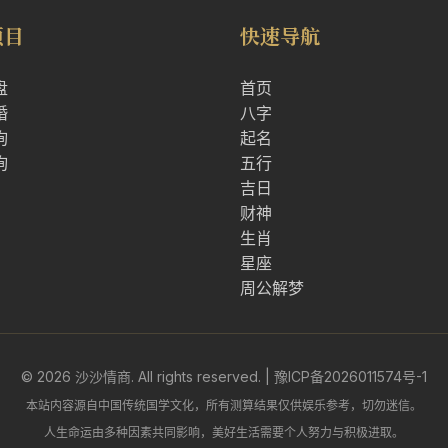
项目
快速导航
盘
首页
婚
八字
询
起名
询
五行
吉日
财神
生肖
星座
周公解梦
© 2026 沙沙情商. All rights reserved. |
豫ICP备2026011574号-1
本站内容源自中国传统国学文化，所有测算结果仅供娱乐参考，切勿迷信。
人生命运由多种因素共同影响，美好生活需要个人努力与积极进取。