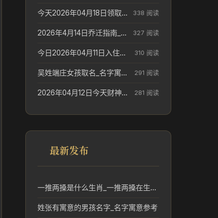
今天2026年04月18日领取结婚证老黄历不适合吗_领证日期参考
338 阅读
2026年4月14日乔迁指南_搬家择日参考
327 阅读
今日2026年04月11日入住新居老黄历不适宜吗_搬家择日参考
310 阅读
吴姓端庄女孩取名_名字寓意参考
291 阅读
2026年04月12日今天财神在哪个吉位_财神方位参考
281 阅读
最新发布
一推两搡是什么生肖_一推两搡在生肖文化中的含义解读
姓张有寓意的男孩名字_名字寓意参考