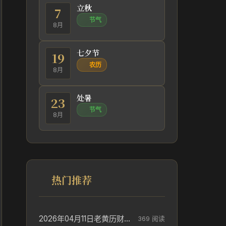
立秋
7
节气
8月
七夕节
19
农历
8月
处暑
23
节气
8月
热门推荐
2026年04月11日老黄历财神方位_财神方位与供奉讲究
369 阅读