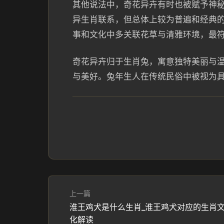
其他说法中，奇花异卉有时也被赋予神
异生肖联系，但总体上较为普遍和经典
事和文化中多关联花草与清雅环境，最符
奇花异卉归于生肖兔，寓意独特美丽与
与美好。兔年生人在传统民俗中被视为
上一篇
淮王鸡犬是什么生肖_淮王鸡犬对应的生肖
化解读