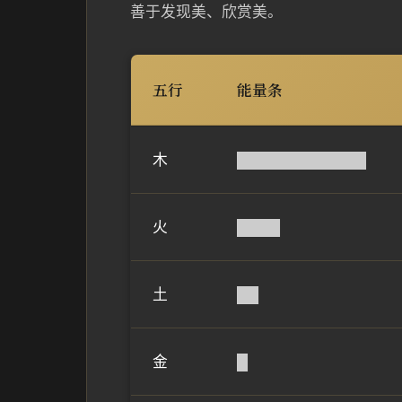
善于发现美、欣赏美。
五行
能量条
木
████████████
火
████
土
██
金
█