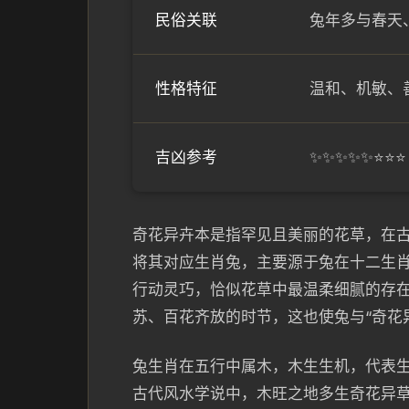
民俗关联
兔年多与春天
性格特征
温和、机敏、
吉凶参考
✨✨✨✨✨⭐⭐
奇花异卉本是指罕见且美丽的花草，在
将其对应生肖兔，主要源于兔在十二生
行动灵巧，恰似花草中最温柔细腻的存
苏、百花齐放的时节，这也使兔与“奇花
兔生肖在五行中属木，木生生机，代表
古代风水学说中，木旺之地多生奇花异