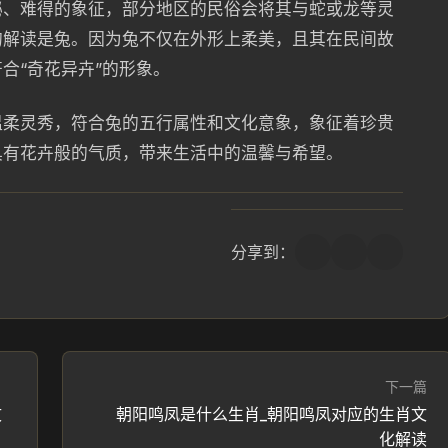
秘、难得的象征，部分地区的民俗会将其与蛇或龙等灵
的解读是兔。因为兔不仅在外形上柔美，且其在民间故
合“奇花异卉”的形象。
温柔灵秀，符合兔的五行属性和文化意象，象征着珍贵
具有花卉般的气质，带来生活中的温馨与希望。
分享到：
下一篇
文
朝阳鸣凤是什么生肖_朝阳鸣凤对应的生肖文
化解读