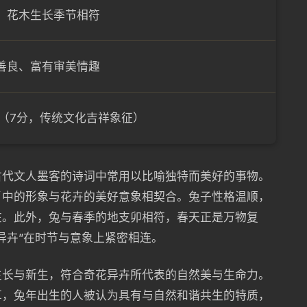
、花木生长季节相符
善良、富有审美情趣
⭐（7分，传统文化吉祥象征）
古代文人墨客的诗词中常用以比喻独特而美好的事物。
肖中的形象与花卉的美好意象相契合。兔子性格温顺，
在。此外，兔与春季的地支卯相符，春天正是万物复
异卉”在时节与意象上紧密相连。
生长与新生，符合奇花异卉所代表的自然美与生命力。
草，兔年出生的人被认为具有与自然和谐共生的特质，