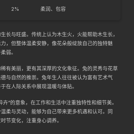
2%
柔润、包容
的生长与旺盛。传统上认为木生火，火能帮助木生长，
活力，但整体温柔安静，像花朵般绽放自己的独特魅
于柔弱。
的稀有美丽，更有其深厚的文化象征。兔的灵秀与花草
美德与自然的推崇。兔年生人往往被认为富有艺术气
善于在人际关系中展现温暖与体贴。
异卉”的意象，在工作和生活中注重独特性和细节美。
份温柔与灵动，能够为自己带来更多机遇和认可。同
应时节变化，注重身心调养。