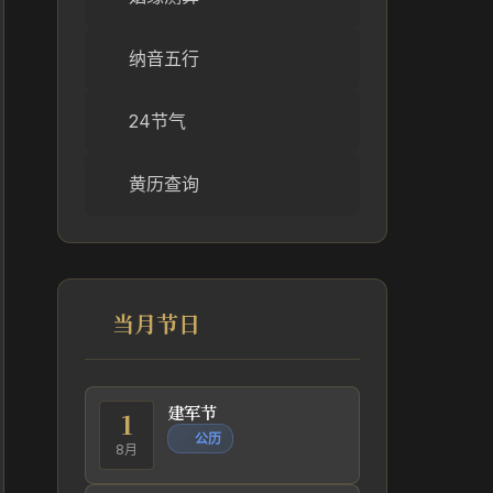
纳音五行
24节气
黄历查询
当月节日
建军节
1
公历
8月