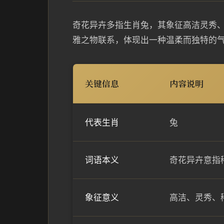
奇花异卉多指生肖兔，其象征高洁灵秀
雅之物联系，体现出一种温柔而独特的
关键信息
内容说明
代表生肖
兔
词语本义
奇花异卉意指
象征意义
高洁、灵秀、