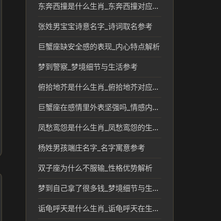
东奔西撞是什么生肖_东奔西撞对应的生肖含义分析
张姓男宝宝诗意名字_诗词取名参考
巨蟹座缺安全感的表现_内心特点解析
梦到警察_梦境细节与生活参考
俯拾地芥是什么生肖_俯拾地芥对应的生肖文化解读
巨蟹座在感情里外表坚强吗_情感内心特点解析
凤愁鸾怨是什么生肖_凤愁鸾怨的生肖寓意与文化解读
杨姓男孩端庄名字_名字寓意参考
双子座为什么不服输_性格优势解析
梦到自己拿了很多钱_梦境细节与生活参考
诟龟呼天是什么生肖_诟龟呼天在生肖文化中的象征意义