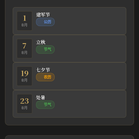
建军节
1
公历
8月
立秋
7
节气
8月
七夕节
19
农历
8月
处暑
23
节气
8月