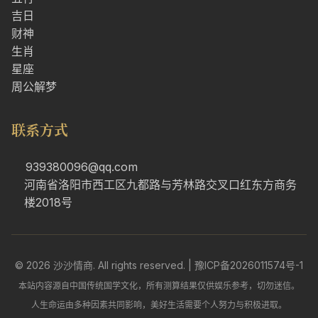
吉日
财神
生肖
星座
周公解梦
联系方式
939380096@qq.com
河南省洛阳市西工区九都路与芳林路交叉口红东方商务
楼2018号
© 2026 沙沙情商. All rights reserved. |
豫ICP备2026011574号-1
本站内容源自中国传统国学文化，所有测算结果仅供娱乐参考，切勿迷信。
人生命运由多种因素共同影响，美好生活需要个人努力与积极进取。