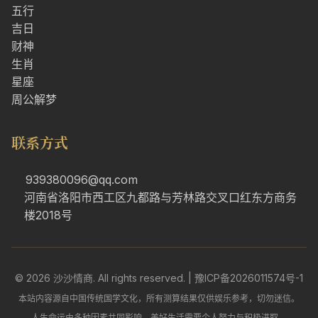
五行
吉日
财神
生肖
星座
周公解梦
联系方式
939380096@qq.com
河南省洛阳市西工区九都路与芳林路交叉口红东方商务
楼2018号
© 2026 沙沙情商. All rights reserved. |
豫ICP备2026011574号-1
本站内容源自中国传统国学文化，所有测算结果仅供娱乐参考，切勿迷信。
人生命运由多种因素共同影响，美好生活需要个人努力与积极进取。