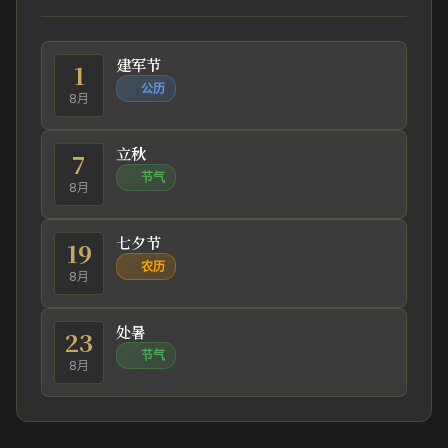
建军节
1
公历
8月
立秋
7
节气
8月
七夕节
19
农历
8月
处暑
23
节气
8月