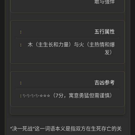
敢与强悍
五行属性
木（主生长和力量）与火（主热情和爆
发）
吉凶参考
✨✨✨✨⭐️⭐️⭐️（7分，寓意勇猛但需谨慎）
“决一死战”这一词语本义是指双方在生死存亡的关