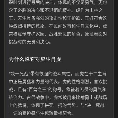
键时刻进行最后的决斗，体现的不仅是勇气，更包
含了必胜的决心和不退缩的精神。虎作为山林之
王，天生具备强烈的攻击性和守护欲，正好符合这
种激烈拼搏的意象。在民间故事和生肖文化中，虎
常被赋予守护家园、战胜邪恶的角色，象征着面对
挑战时的无畏和决心。
为什么说它对应生肖虎
“决一死战”带有很强的战斗属性，而虎在十二生肖
中正是勇猛和力量的代表。虎的性格刚烈，喜欢挑
战，且有“百兽之王”的称号，象征着无畏的勇气和
统治力。古代战争中，虎常被用来比喻勇士或战场
上的猛将，体现了拼死一搏的气势。与“决一死战”
一词的紧迫感与生死较量相契合。