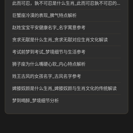
此而可忍，孰不可忍是什么生肖_此而可忍孰不可忍的生肖文化解读
巨蟹座冷漠的表现_脾气特点解析
赵姓宝宝平安健康名字_名字寓意参考
贪求无猒是什么生肖_贪求无猒对应生肖文化解读
考试前梦到考试_梦境细节与生活参考
狮子座为什么嘴硬心软_内心特点解析
姓王古风的女孩名字_古风名字参考
婢膝奴颜是什么生肖_婢膝奴颜与生肖文化的传统解读
梦到喝醉_梦境细节分析