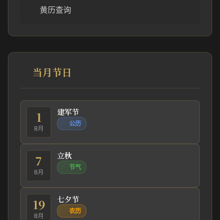
黄历查询
当月节日
建军节
1
公历
8月
立秋
7
节气
8月
七夕节
19
农历
8月