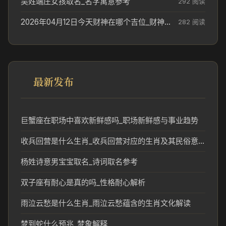
吴姓端庄女孩取名_名字寓意参考
292 阅读
2026年04月12日今天财神在哪个吉位_财神方位参考
282 阅读
最新发布
巨蟹座在职场中喜欢新鲜感吗_职场新鲜感与事业趋势
收兵回营是什么生肖_收兵回营对应的生肖及其民俗意义
杨姓诗意男宝宝取名_诗词取名参考
双子座有耐心是真的吗_性格耐心解析
雨泣云愁是什么生肖_雨泣云愁蕴含的生肖文化解读
梦到蛇什么预兆_梦象解释