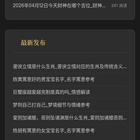
2026年04月12日今天财神在哪个吉位_财神方位参考
281 阅读
最新发布
詟谀立懦是什么生肖_詟谀立懦对应的生肖及传统含义解读
姓黄寓意好的男宝宝名字_名字寓意参考
巨蟹座越爱越克制是真的吗_情感解读
梦到自己打自己_梦境细节与情绪参考
爱则加诸膝，恶则坠诸渊是什么生肖_爱则加诸膝恶则坠诸渊对应生肖解读
姓胡有寓意的女宝宝名字_名字寓意参考