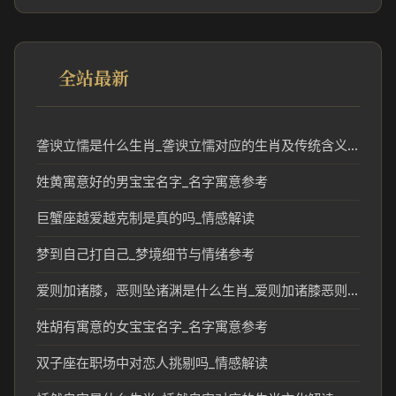
全站最新
詟谀立懦是什么生肖_詟谀立懦对应的生肖及传统含义解读
姓黄寓意好的男宝宝名字_名字寓意参考
巨蟹座越爱越克制是真的吗_情感解读
梦到自己打自己_梦境细节与情绪参考
爱则加诸膝，恶则坠诸渊是什么生肖_爱则加诸膝恶则坠诸渊对应生肖解读
姓胡有寓意的女宝宝名字_名字寓意参考
双子座在职场中对恋人挑剔吗_情感解读