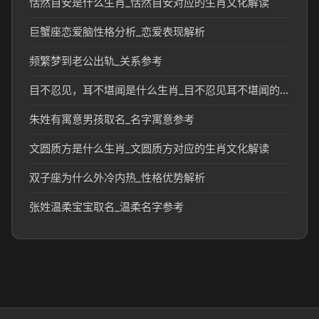
恬然自安是什么生肖_恬然自安对应的生肖文化解读
巨蟹座恋爱脑性格分析_恋爱表现解析
频繁梦到老公出轨_关系参考
目不忍见，耳不堪闻是什么生肖_目不忍见耳不堪闻的生肖象征及民俗解读
朱姓有寓意男孩取名_名字寓意参考
文圆质方是什么生肖_文圆质方对应的生肖文化解读
双子座为什么外冷内热_性格优势解析
张姓温柔宝宝取名_温柔名字参考