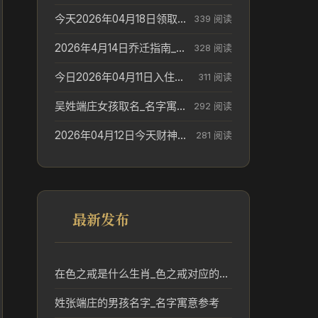
今天2026年04月18日领取结婚证老黄历不适合吗_领证日期参考
339 阅读
2026年4月14日乔迁指南_搬家择日参考
328 阅读
今日2026年04月11日入住新居老黄历不适宜吗_搬家择日参考
311 阅读
吴姓端庄女孩取名_名字寓意参考
292 阅读
2026年04月12日今天财神在哪个吉位_财神方位参考
281 阅读
最新发布
在色之戒是什么生肖_色之戒对应的生肖文化与传统解读
姓张端庄的男孩名字_名字寓意参考