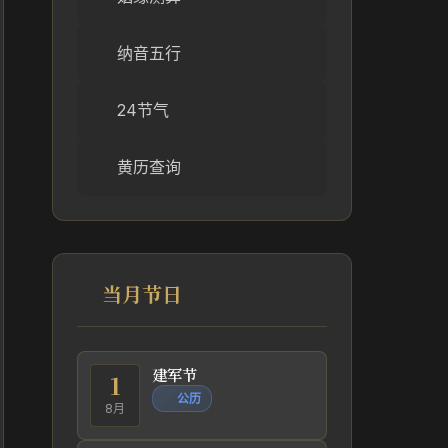
纳音五行
24节气
黄历查询
当月节日
建军节
1
公历
8月