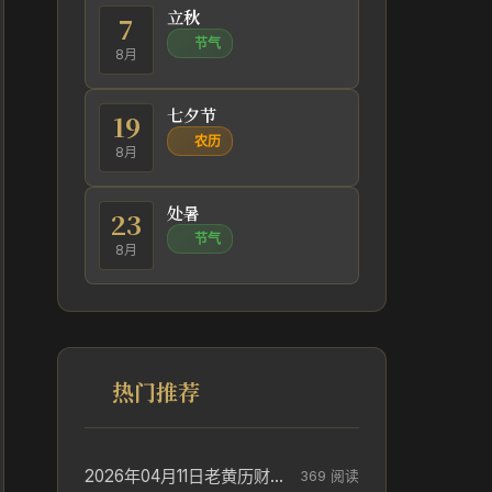
立秋
7
节气
8月
七夕节
19
农历
8月
处暑
23
节气
8月
热门推荐
2026年04月11日老黄历财神方位_财神方位与供奉讲究
369 阅读