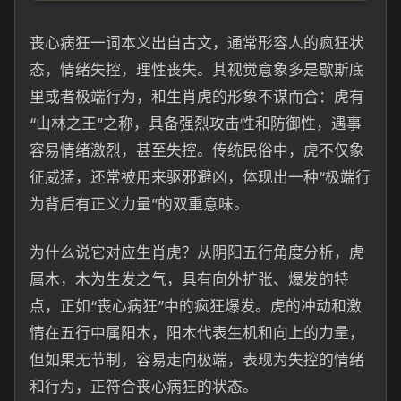
丧心病狂一词本义出自古文，通常形容人的疯狂状
态，情绪失控，理性丧失。其视觉意象多是歇斯底
里或者极端行为，和生肖虎的形象不谋而合：虎有
“山林之王”之称，具备强烈攻击性和防御性，遇事
容易情绪激烈，甚至失控。传统民俗中，虎不仅象
征威猛，还常被用来驱邪避凶，体现出一种“极端行
为背后有正义力量”的双重意味。
为什么说它对应生肖虎？从阴阳五行角度分析，虎
属木，木为生发之气，具有向外扩张、爆发的特
点，正如“丧心病狂”中的疯狂爆发。虎的冲动和激
情在五行中属阳木，阳木代表生机和向上的力量，
但如果无节制，容易走向极端，表现为失控的情绪
和行为，正符合丧心病狂的状态。