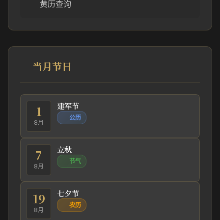
黄历查询
当月节日
建军节
1
公历
8月
立秋
7
节气
8月
七夕节
19
农历
8月