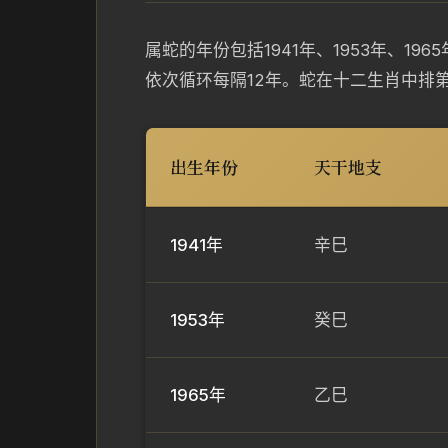
属蛇的年份包括1941年、1953年、1965年
依次循环每隔12年。蛇在十二生肖中排
出生年份
天干地支
1941年
辛巳
1953年
癸巳
1965年
乙巳