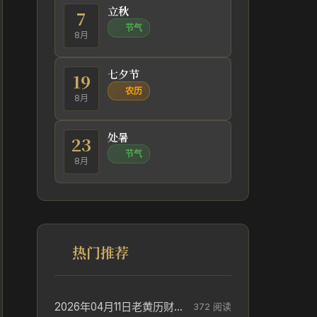
立秋
7
节气
8月
七夕节
19
农历
8月
处暑
23
节气
8月
热门推荐
2026年04月11日老黄历财神方位_财神方位与供奉讲究
372 阅读