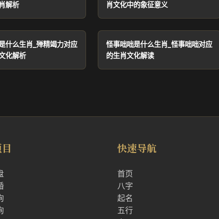
肖解析
肖文化中的象征意义
是什么生肖_殚精竭力对应
怪事咄咄是什么生肖_怪事咄咄对应
文化解析
的生肖文化解读
项目
快速导航
盘
首页
婚
八字
询
起名
询
五行