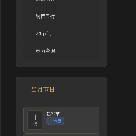
纳音五行
24节气
黄历查询
当月节日
建军节
1
公历
8月