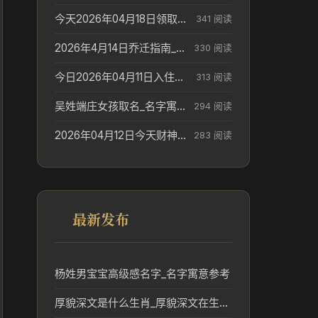
今天2026年04月18日领取结婚证老黄历不适合吗_领证日期参考
341 阅读
2026年4月14日乔迁指南_搬家择日参考
330 阅读
今日2026年04月11日入住新居老黄历不适宜吗_搬家择日参考
313 阅读
吴姓端庄女孩取名_名字寓意参考
294 阅读
2026年04月12日今天财神在哪个吉位_财神方位参考
283 阅读
最新发布
杨姓男宝宝高级感名字_名字寓意参考
厚貌深文是什么生肖_厚貌深文在生肖文化中的象征意义