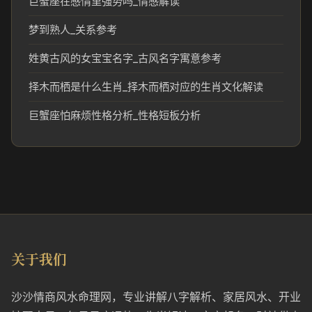
巨蟹座在感情里强势吗_情感解读
梦到熟人_关系参考
姓黄古风的女宝宝名字_古风名字寓意参考
择木而栖是什么生肖_择木而栖对应的生肖文化解读
巨蟹座怕麻烦性格分析_性格短板分析
关于我们
沙沙情商风水命理网，专业讲解八字解析、家居风水、开业