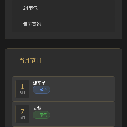
24节气
黄历查询
当月节日
建军节
1
公历
8月
立秋
7
节气
8月