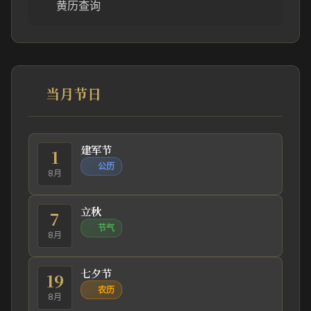
黄历查询
当月节日
建军节
1
公历
8月
立秋
7
节气
8月
七夕节
19
农历
8月