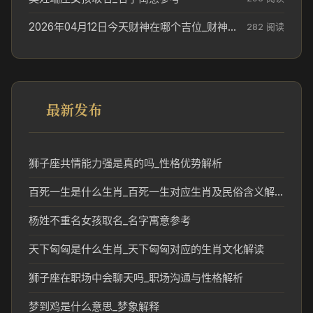
2026年04月12日今天财神在哪个吉位_财神方位参考
282 阅读
最新发布
狮子座共情能力强是真的吗_性格优势解析
百死一生是什么生肖_百死一生对应生肖及民俗含义解析
杨姓不重名女孩取名_名字寓意参考
天下匈匈是什么生肖_天下匈匈对应的生肖文化解读
狮子座在职场中会聊天吗_职场沟通与性格解析
梦到鸡是什么意思_梦象解释