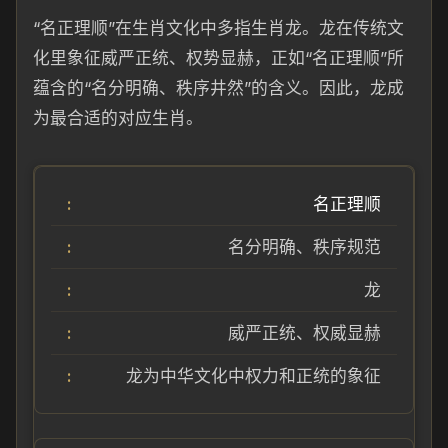
“名正理顺”在生肖文化中多指生肖龙。龙在传统文
化里象征威严正统、权势显赫，正如“名正理顺”所
蕴含的“名分明确、秩序井然”的含义。因此，龙成
为最合适的对应生肖。
名正理顺
名分明确、秩序规范
龙
威严正统、权威显赫
龙为中华文化中权力和正统的象征