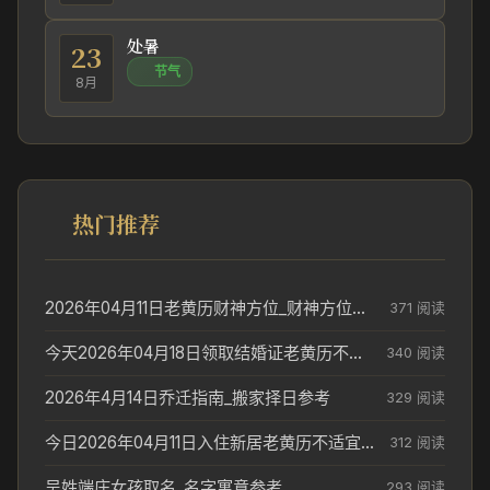
处暑
23
节气
8月
热门推荐
2026年04月11日老黄历财神方位_财神方位与供奉讲究
371 阅读
今天2026年04月18日领取结婚证老黄历不适合吗_领证日期参考
340 阅读
2026年4月14日乔迁指南_搬家择日参考
329 阅读
今日2026年04月11日入住新居老黄历不适宜吗_搬家择日参考
312 阅读
吴姓端庄女孩取名_名字寓意参考
293 阅读