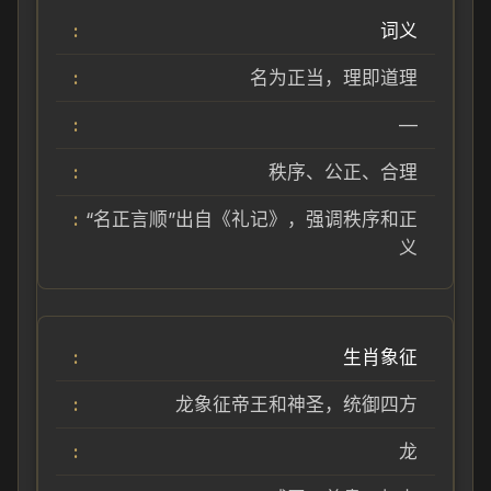
词义
名为正当，理即道理
—
秩序、公正、合理
“名正言顺”出自《礼记》，强调秩序和正
义
生肖象征
龙象征帝王和神圣，统御四方
龙