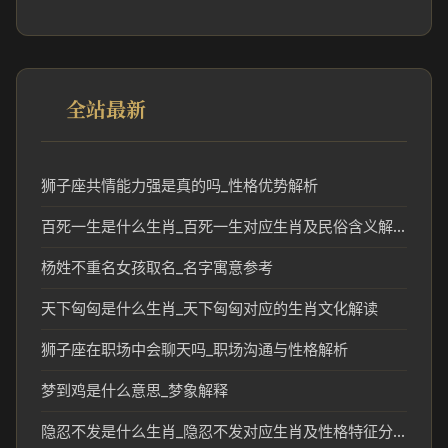
全站最新
狮子座共情能力强是真的吗_性格优势解析
百死一生是什么生肖_百死一生对应生肖及民俗含义解析
杨姓不重名女孩取名_名字寓意参考
天下匈匈是什么生肖_天下匈匈对应的生肖文化解读
狮子座在职场中会聊天吗_职场沟通与性格解析
梦到鸡是什么意思_梦象解释
隐忍不发是什么生肖_隐忍不发对应生肖及性格特征分析