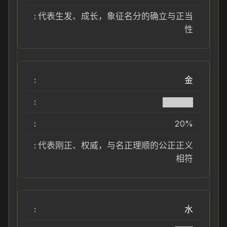
代表生发、成长，象征名分的确立与正当
性
金
█████
20%
代表刚正、权威，与名正理顺的公正正义
相符
水