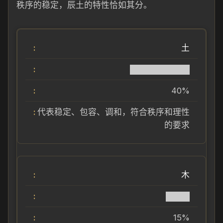
秩序的稳定，辰土的特性恰如其分。
土
██████████
40%
代表稳定、包容、调和，符合秩序和理性
的要求
木
████
15%