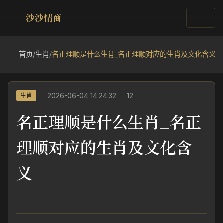
沙沙情商
首页
/
生肖
/
名正理顺是什么生肖_名正理顺对应的生肖及文化含义
2026-06-04 14:24:32
12
生肖
名正理顺是什么生肖_名正
理顺对应的生肖及文化含
义